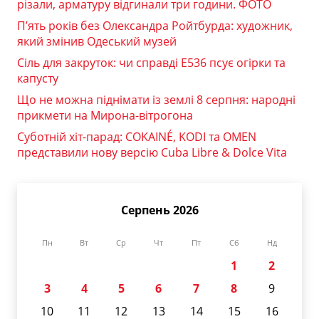
різали, арматуру відгинали три години. ФОТО
П’ять років без Олександра Ройтбурда: художник,
який змінив Одеський музей
Сіль для закруток: чи справді Е536 псує огірки та
капусту
Що не можна піднімати із землі 8 серпня: народні
прикмети на Мирона-вітрогона
Суботній хіт-парад: COKAINÉ, KODI та OMEN
представили нову версію Cuba Libre & Dolce Vita
Серпень 2026
Пн
Вт
Ср
Чт
Пт
Сб
Нд
1
2
3
4
5
6
7
8
9
10
11
12
13
14
15
16