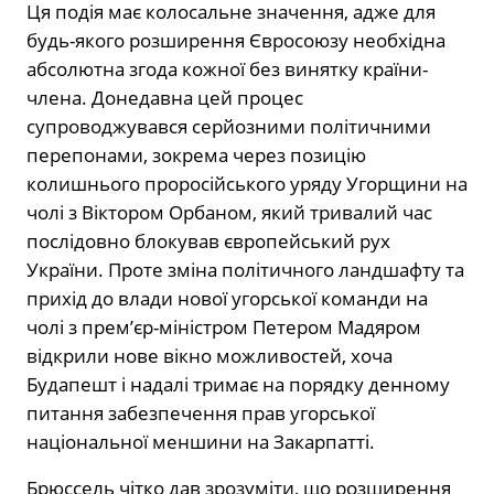
Ця подія має колосальне значення, адже для
будь-якого розширення Євросоюзу необхідна
абсолютна згода кожної без винятку країни-
члена. Донедавна цей процес
супроводжувався серйозними політичними
перепонами, зокрема через позицію
колишнього проросійського уряду Угорщини на
чолі з Віктором Орбаном, який тривалий час
послідовно блокував європейський рух
України. Проте зміна політичного ландшафту та
прихід до влади нової угорської команди на
чолі з прем’єр-міністром Петером Мадяром
відкрили нове вікно можливостей, хоча
Будапешт і надалі тримає на порядку денному
питання забезпечення прав угорської
національної меншини на Закарпатті.
Брюссель чітко дав зрозуміти, що розширення