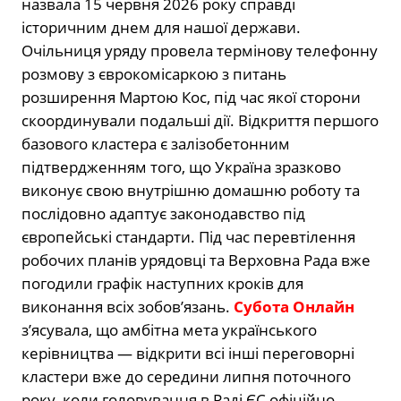
назвала 15 червня 2026 року справді
історичним днем для нашої держави.
Очільниця уряду провела термінову телефонну
розмову з єврокомісаркою з питань
розширення Мартою Кос, під час якої сторони
скоординували подальші дії. Відкриття першого
базового кластера є залізобетонним
підтвердженням того, що Україна зразково
виконує свою внутрішню домашню роботу та
послідовно адаптує законодавство під
європейські стандарти. Під час перевтілення
робочих планів урядовці та Верховна Рада вже
погодили графік наступних кроків для
виконання всіх зобов’язань.
Субота Онлайн
з’ясувала, що амбітна мета українського
керівництва — відкрити всі інші переговорні
кластери вже до середини липня поточного
року, коли головування в Раді ЄС офіційно