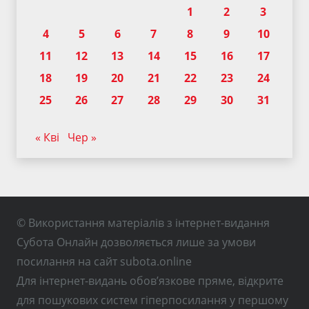
1
2
3
4
5
6
7
8
9
10
11
12
13
14
15
16
17
18
19
20
21
22
23
24
25
26
27
28
29
30
31
« Кві
Чер »
© Використання матеріалів з інтернет-видання
Субота Онлайн дозволяється лише за умови
посилання на сайт subota.online
Для інтернет-видань обов’язкове пряме, відкрите
для пошукових систем гіперпосилання у першому