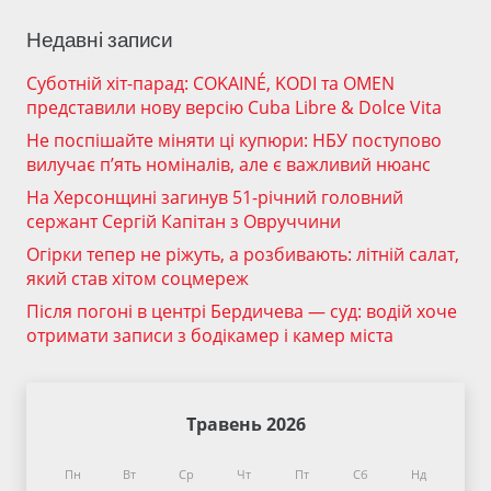
Недавні записи
Суботній хіт-парад: COKAINÉ, KODI та OMEN
представили нову версію Cuba Libre & Dolce Vita
Не поспішайте міняти ці купюри: НБУ поступово
вилучає п’ять номіналів, але є важливий нюанс
На Херсонщині загинув 51-річний головний
сержант Сергій Капітан з Овруччини
Огірки тепер не ріжуть, а розбивають: літній салат,
який став хітом соцмереж
Після погоні в центрі Бердичева — суд: водій хоче
отримати записи з бодікамер і камер міста
Травень 2026
Пн
Вт
Ср
Чт
Пт
Сб
Нд