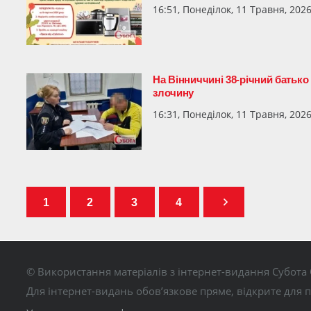
16:51, Понеділок, 11 Травня, 202
На Вінниччині 38-річний батько 
злочину
16:31, Понеділок, 11 Травня, 202
1
2
3
4
© Використання матеріалів з інтернет-видання Субота 
Для інтернет-видань обов’язкове пряме, відкрите для 