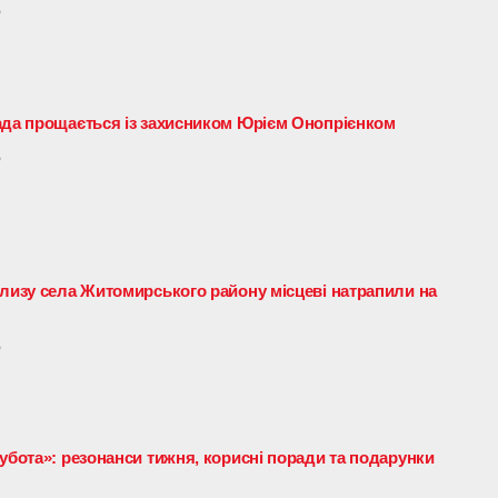
6
ада прощається із захисником Юрієм Онопрієнком
6
близу села Житомирського району місцеві натрапили на
6
убота»: резонанси тижня, корисні поради та подарунки