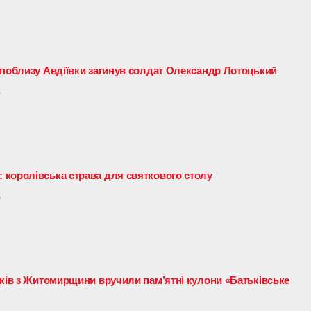
 поблизу Авдіївки загинув солдат Олександр Лотоцький
6
королівська страва для святкового столу
6
иків з Житомирщини вручили пам’ятні кулони «Батьківське