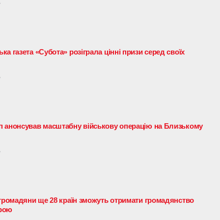
6
а газета «Субота» розіграла цінні призи серед своїх
6
п анонсував масштабну військову операцію на Близькому
6
 громадяни ще 28 країн зможуть отримати громадянство
урою