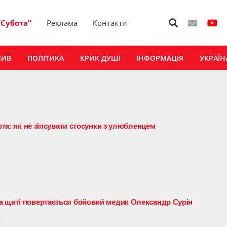
“Субота”
Реклама
Контакти
ЗИВ
ПОЛІТИКА
КРИК ДУШІ
ІНФОРМАЦІЯ
УКРАЇН
ота: як не зіпсувати стосунки з улюбленцем
6
а щиті повертається бойовий медик Олександр Сурін
6