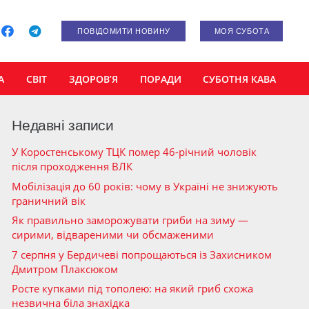
ПОВІДОМИТИ НОВИНУ
МОЯ СУБОТА
А
СВІТ
ЗДОРОВ’Я
ПОРАДИ
СУБОТНЯ КАВА
Недавні записи
У Коростенському ТЦК помер 46-річний чоловік
після проходження ВЛК
Мобілізація до 60 років: чому в Україні не знижують
граничний вік
Як правильно заморожувати гриби на зиму —
сирими, відвареними чи обсмаженими
7 серпня у Бердичеві попрощаються із Захисником
Дмитром Плаксюком
Росте купками під тополею: на який гриб схожа
незвична біла знахідка