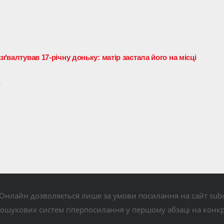
6
зґвалтував 17-річну доньку: матір застала його на місці
6
Онлайн дозволяється лише за умови посилання на сайт subo
пошукових систем гіперпосилання у першому абзаці на конк