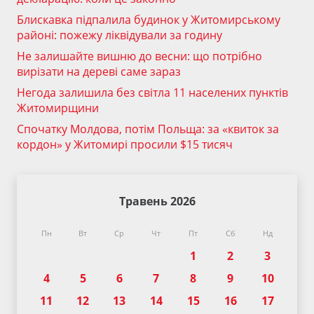
Блискавка підпалила будинок у Житомирському
районі: пожежу ліквідували за годину
Не залишайте вишню до весни: що потрібно
вирізати на дереві саме зараз
Негода залишила без світла 11 населених пунктів
Житомирщини
Спочатку Молдова, потім Польща: за «квиток за
кордон» у Житомирі просили $15 тисяч
Травень 2026
Пн
Вт
Ср
Чт
Пт
Сб
Нд
1
2
3
4
5
6
7
8
9
10
11
12
13
14
15
16
17