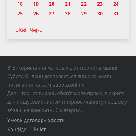
18
19
20
21
22
23
24
25
26
27
28
29
30
31
« Кві
Чер »
© Використання матеріалів з інтернет-видання
Субота Онлайн дозволяється лише за умови
посилання на сайт subota.online
Для інтернет-видань обов’язкове пряме, відкрите
для пошукових систем гіперпосилання у першому
абзаці на конкретний матеріал.
Умови договору оферти
Конфіденційність