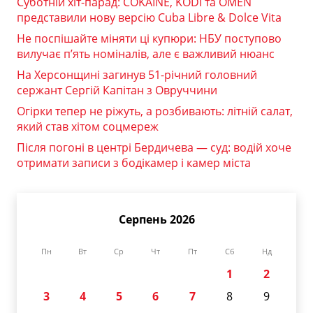
Суботній хіт-парад: COKAINÉ, KODI та OMEN
представили нову версію Cuba Libre & Dolce Vita
Не поспішайте міняти ці купюри: НБУ поступово
вилучає п’ять номіналів, але є важливий нюанс
На Херсонщині загинув 51-річний головний
сержант Сергій Капітан з Овруччини
Огірки тепер не ріжуть, а розбивають: літній салат,
який став хітом соцмереж
Після погоні в центрі Бердичева — суд: водій хоче
отримати записи з бодікамер і камер міста
Серпень 2026
Пн
Вт
Ср
Чт
Пт
Сб
Нд
1
2
3
4
5
6
7
8
9