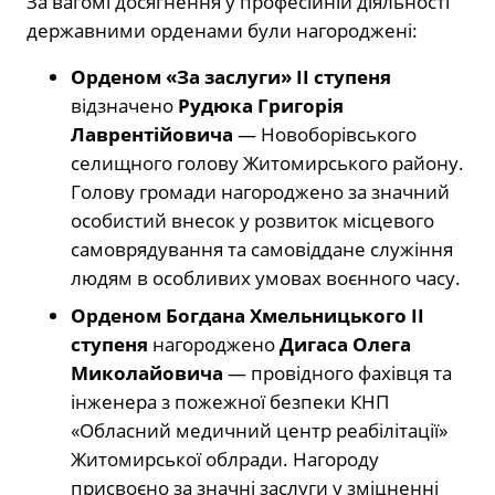
За вагомі досягнення у професійній діяльності
державними орденами були нагороджені:
Орденом «За заслуги» II ступеня
відзначено
Рудюка Григорія
Лаврентійовича
— Новоборівського
селищного голову Житомирського району.
Голову громади нагороджено за значний
особистий внесок у розвиток місцевого
самоврядування та самовіддане служіння
людям в особливих умовах воєнного часу.
Орденом Богдана Хмельницького II
ступеня
нагороджено
Дигаса Олега
Миколайовича
— провідного фахівця та
інженера з пожежної безпеки КНП
«Обласний медичний центр реабілітації»
Житомирської облради. Нагороду
присвоєно за значні заслуги у зміцненні