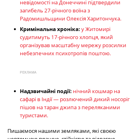
невідомості на Донеччині підтвердили
загибель 27-річного воїна з
Радомишльщини Олексія Харитончука.
Кримінальна хроніка:
у Житомирі
судитимуть 17-річного хлопця, який
організував масштабну мережу розсилки
небезпечних психотропів поштою.
РЕКЛАМА
Надзвичайні події:
нічний кошмар на
сафарі в Індії — розлючений дикий носоріг
пішов на таран джипа з переляканими
туристами.
Пишаємося нашими земляками, які своєю
невтомною працею, стійкістю та відвагою