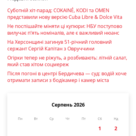
Суботній хіт-парад: COKAINÉ, KODI та OMEN
представили нову версію Cuba Libre & Dolce Vita
Не поспішайте міняти ці купюри: НБУ поступово
вилучає п’ять номіналів, але є важливий нюанс
На Херсонщині загинув 51-річний головний
сержант Сергій Капітан з Овруччини
Огірки тепер не ріжуть, а розбивають: літній салат,
який став хітом соцмереж
Після погоні в центрі Бердичева — суд: водій хоче
отримати записи з бодікамер і камер міста
Серпень 2026
Пн
Вт
Ср
Чт
Пт
Сб
Нд
1
2