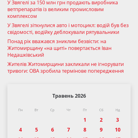
У Звягелі за 150 млн грн продають виробника
ветпрепаратів із великим промисловим
комплексом
У Звягелі зіткнулися авто і мотоцикл: водій був без
свідомості, водійку деблокували рятувальники
Понад рік вважався зниклим безвісти: на
Житомирщину «на щиті» повертається Іван
Недашківський
Жителів Житомирщини закликали не ігнорувати
тривоги: ОВА зробила термінове попередження
Травень 2026
Пн
Вт
Ср
Чт
Пт
Сб
Нд
1
2
3
4
5
6
7
8
9
10