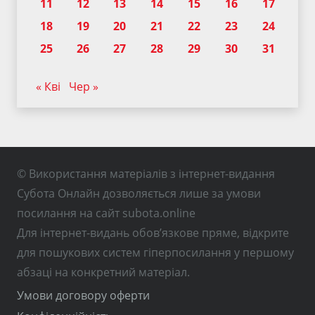
11
12
13
14
15
16
17
18
19
20
21
22
23
24
25
26
27
28
29
30
31
« Кві
Чер »
© Використання матеріалів з інтернет-видання
Субота Онлайн дозволяється лише за умови
посилання на сайт subota.online
Для інтернет-видань обов’язкове пряме, відкрите
для пошукових систем гіперпосилання у першому
абзаці на конкретний матеріал.
Умови договору оферти