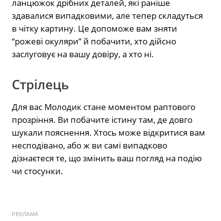
ланцюжок дрібних деталей, які раніше
здавалися випадковими, але тепер складуться
в чітку картину. Це допоможе вам зняти
“рожеві окуляри” й побачити, хто дійсно
заслуговує на вашу довіру, а хто ні.
Стрілець
Для вас Молодик стане моментом раптового
прозріння. Ви побачите істину там, де довго
шукали пояснення. Хтось може відкритися вам
несподівано, або ж ви самі випадково
дізнаєтеся те, що змінить ваш погляд на подію
чи стосунки.
РЕКЛАМА