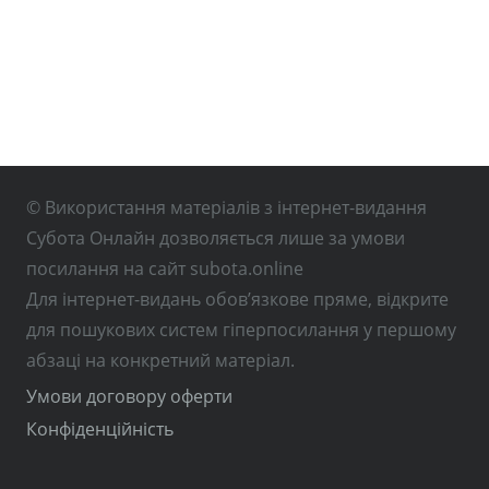
© Використання матеріалів з інтернет-видання
Субота Онлайн дозволяється лише за умови
посилання на сайт subota.online
Для інтернет-видань обов’язкове пряме, відкрите
для пошукових систем гіперпосилання у першому
абзаці на конкретний матеріал.
Умови договору оферти
Конфіденційність