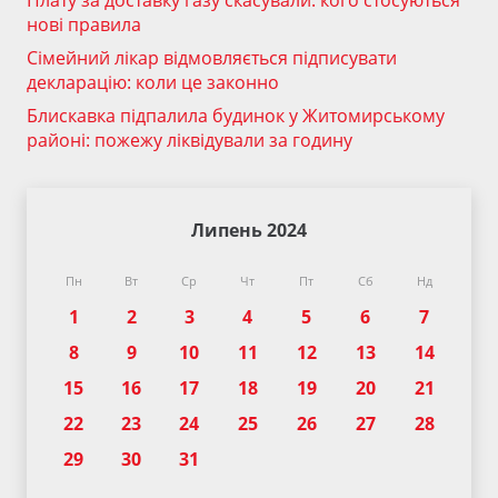
Плату за доставку газу скасували: кого стосуються
нові правила
Сімейний лікар відмовляється підписувати
декларацію: коли це законно
Блискавка підпалила будинок у Житомирському
районі: пожежу ліквідували за годину
Липень 2024
Пн
Вт
Ср
Чт
Пт
Сб
Нд
1
2
3
4
5
6
7
8
9
10
11
12
13
14
15
16
17
18
19
20
21
22
23
24
25
26
27
28
29
30
31