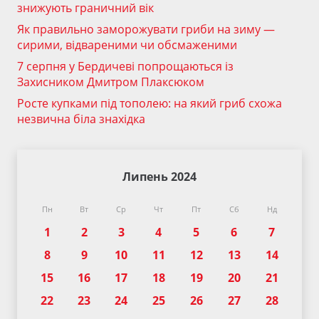
знижують граничний вік
Як правильно заморожувати гриби на зиму —
сирими, відвареними чи обсмаженими
7 серпня у Бердичеві попрощаються із
Захисником Дмитром Плаксюком
Росте купками під тополею: на який гриб схожа
незвична біла знахідка
Липень 2024
Пн
Вт
Ср
Чт
Пт
Сб
Нд
1
2
3
4
5
6
7
8
9
10
11
12
13
14
15
16
17
18
19
20
21
22
23
24
25
26
27
28