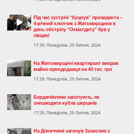
Під час зустрічі “буцнув” президента –
4-річний хлопчик з Житомирщини в
день обстрілу “Охматдиту” був у
лікарні
17:39, Понеділок, 29 Липня, 2024
На Житомирщині квартирант викрав
майно орендодавця на 40 тис. грн
17:29, Понеділок, 29 Липня, 2024
Бердичівляни запитують, як
знешкодити кубла шершнів
17:25, Понеділок, 29 Липня, 2024
На Донеччині загинув Захисник з