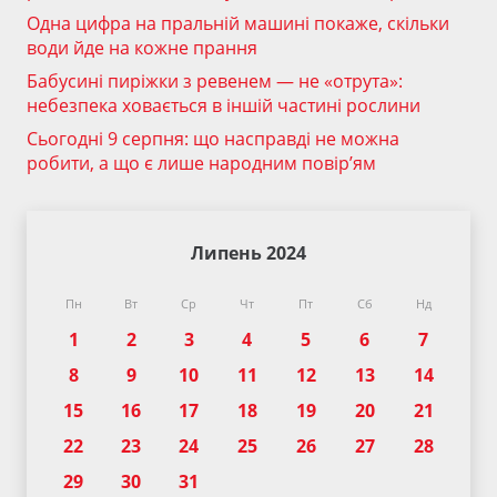
Одна цифра на пральній машині покаже, скільки
води йде на кожне прання
Бабусині пиріжки з ревенем — не «отрута»:
небезпека ховається в іншій частині рослини
Сьогодні 9 серпня: що насправді не можна
робити, а що є лише народним повір’ям
Липень 2024
Пн
Вт
Ср
Чт
Пт
Сб
Нд
1
2
3
4
5
6
7
8
9
10
11
12
13
14
15
16
17
18
19
20
21
22
23
24
25
26
27
28
29
30
31