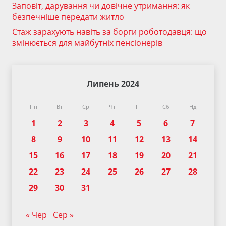
Заповіт, дарування чи довічне утримання: як
безпечніше передати житло
Стаж зарахують навіть за борги роботодавця: що
змінюється для майбутніх пенсіонерів
Липень 2024
Пн
Вт
Ср
Чт
Пт
Сб
Нд
1
2
3
4
5
6
7
8
9
10
11
12
13
14
15
16
17
18
19
20
21
22
23
24
25
26
27
28
29
30
31
« Чер
Сер »