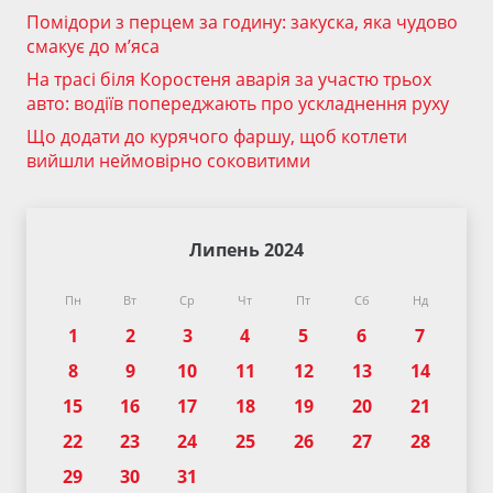
Помідори з перцем за годину: закуска, яка чудово
смакує до м’яса
На трасі біля Коростеня аварія за участю трьох
авто: водіїв попереджають про ускладнення руху
Що додати до курячого фаршу, щоб котлети
вийшли неймовірно соковитими
Липень 2024
Пн
Вт
Ср
Чт
Пт
Сб
Нд
1
2
3
4
5
6
7
8
9
10
11
12
13
14
15
16
17
18
19
20
21
22
23
24
25
26
27
28
29
30
31