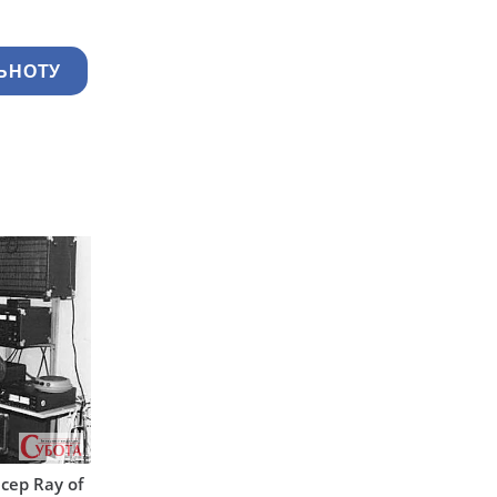
ЬНОТУ
сер Ray of