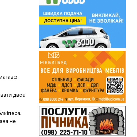
магався
вати двоє
лкіпера.
рава не