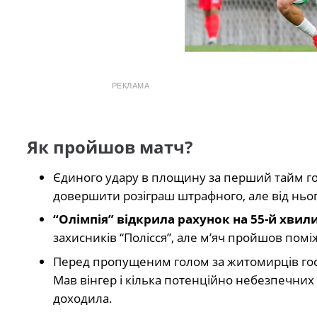
РЕКЛАМА
Як пройшов матч?
Єдиного удару в площину за перший тайм гос
довершити розіграш штрафного, але від нього
“Олімпія” відкрила рахунок на 55-й хвили
захисників “Полісся”, але м’яч пройшов помі
Перед пропущеним голом за житомирців гос
Мав вінгер і кілька потенційно небезпечних 
доходила.