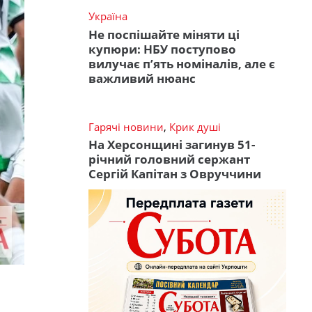
Україна
Не поспішайте міняти ці
купюри: НБУ поступово
вилучає п’ять номіналів, але є
важливий нюанс
Гарячі новини
,
Крик душі
На Херсонщині загинув 51-
річний головний сержант
Сергій Капітан з Овруччини