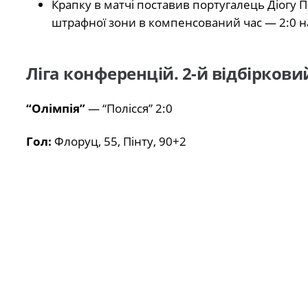
Крапку в матчі поставив португалець Діогу П
штрафної зони в компенсований час — 2:0 на
Ліга конференцій. 2-й відбірков
“Олімпія”
— “Полісся” 2:0
Гол:
Флоруц, 55, Пінту, 90+2