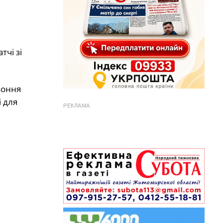
тчі зі
зоння
 для
РЕКЛАМА