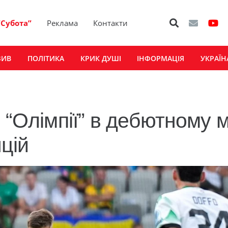
“Субота”
Реклама
Контакти
ЗИВ
ПОЛІТИКА
КРИК ДУШІ
ІНФОРМАЦІЯ
УКРАЇН
 “Олімпії” в дебютному м
цій