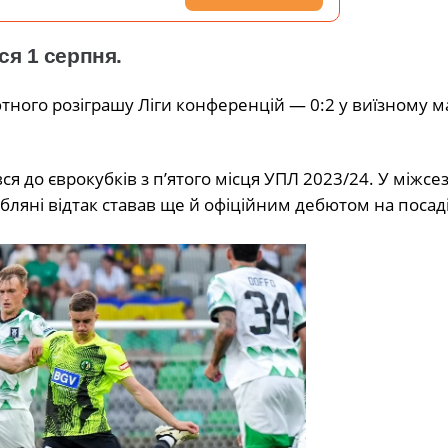
ся 1 серпня.
ютного розіграшу Ліги конференцій — 0:2 у виїзному ма
ся до єврокубків з п’ятого місця УПЛ 2023/24. У міжсе
ляні відтак ставав ще й офіційним дебютом на посаді