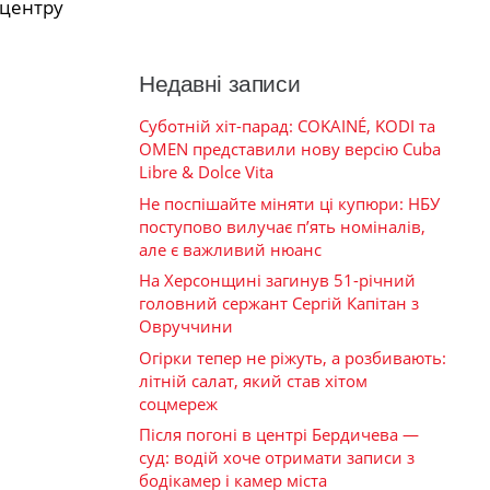
 центру
Недавні записи
Суботній хіт-парад: COKAINÉ, KODI та
OMEN представили нову версію Cuba
Libre & Dolce Vita
Не поспішайте міняти ці купюри: НБУ
поступово вилучає п’ять номіналів,
але є важливий нюанс
На Херсонщині загинув 51-річний
головний сержант Сергій Капітан з
Овруччини
Огірки тепер не ріжуть, а розбивають:
літній салат, який став хітом
соцмереж
Після погоні в центрі Бердичева —
суд: водій хоче отримати записи з
бодікамер і камер міста