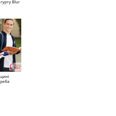
гурту Blur
рщині
треба