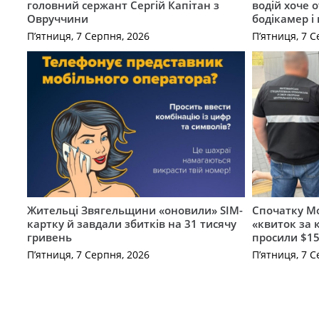
головний сержант Сергій Капітан з
водій хоче 
Овруччини
бодікамер і
П’ятниця, 7 Серпня, 2026
П’ятниця, 7 С
Жительці Звягельщини «оновили» SIM-
Спочатку Мо
картку й завдали збитків на 31 тисячу
«квиток за 
гривень
просили $15
П’ятниця, 7 Серпня, 2026
П’ятниця, 7 С