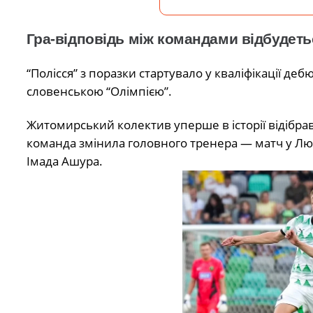
Гра-відповідь між командами відбудеть
“Полісся” з поразки стартувало у кваліфікації деб
словенською “Олімпією”.
Житомирський колектив уперше в історії відібрав
команда змінила головного тренера — матч у Люб
Імада Ашура.