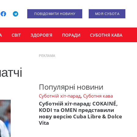
ПОВІДОМИТИ НОВИНУ
МОЯ СУБОТА
А
СВІТ
ЗДОРОВ’Я
ПОРАДИ
СУБОТНЯ КАВА
РЕКЛАМА
атчі
Популярні новини
Суботній хіт-парад
,
Суботня кава
Суботній хіт-парад: COKAINÉ,
KODI та OMEN представили
нову версію Cuba Libre & Dolce
Vita