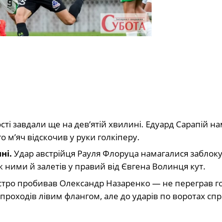
ті завдали ще на дев’ятій хвилині. Едуард Сарапій на
 м’яч відскочив у руки голкіперу.
ні.
Удар австрійця Рауля Флоруца намагалися заблоку
ж ними й залетів у правий від Євгена Волинця кут.
тро пробивав Олександр Назаренко — не переграв го
проходів лівим флангом, але до ударів по воротах сп