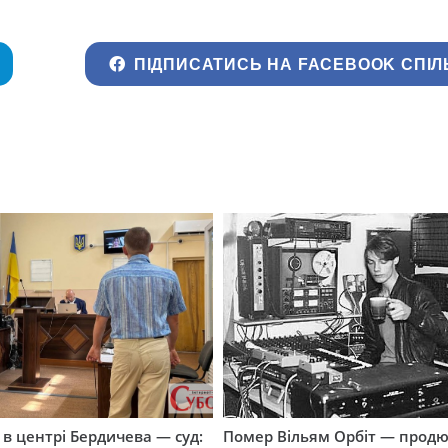
ПІДПИСАТИСЬ НА FACEBOOK СПІЛ
і в центрі Бердичева — суд:
Помер Вільям Орбіт — продю