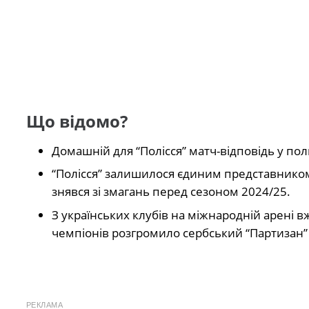
Що відомо?
Домашній для “Полісся” матч-відповідь у пол
“Полісся” залишилося єдиним представником У
знявся зі змагань перед сезоном 2024/25.
З українських клубів на міжнародній арені в
чемпіонів розгромило сербський “Партизан” (
РЕКЛАМА