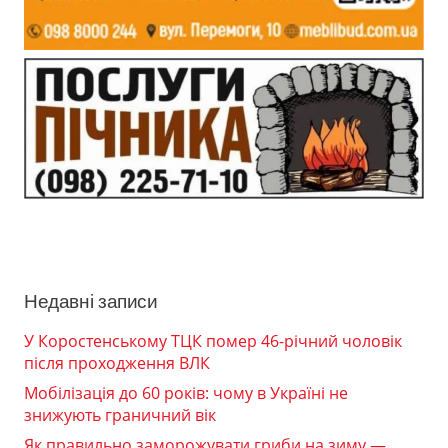
Недавні записи
У Коростенському ТЦК помер 46-річний чоловік
після проходження ВЛК
Мобілізація до 60 років: чому в Україні не
знижують граничний вік
Як правильно заморожувати гриби на зиму —