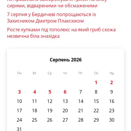
сирими, відвареними чи обсмаженими
7 серпня у Бердичеві попрощаються із
Захисником Дмитром Плаксюком
Росте купками під тополею: на який гриб схожа
незвична біла знахідка
Серпень 2026
Пн
Вт
Ср
Чт
Пт
Сб
Нд
1
2
3
4
5
6
7
8
9
10
11
12
13
14
15
16
17
18
19
20
21
22
23
24
25
26
27
28
29
30
31