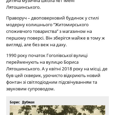
дитяча музична школа №1 імені
Лятошинського.
Праворуч – двоповерховий будинок у стилі
модерну колишнього “Житомирського
споживчого товариства” з магазином на
першому поверсі. Він зберігся майже в тому ж
вигляді, але без веж на даху.
1990 року початок Гоголівської вулиці
перейменують на вулицю Бориса
Лятошинського. А у квітні 2018 року на місці, де
був цей скверик, урочисто відкриють новий
фонтан зі світлодіодним підсвічуванням та
звуковим супроводом.