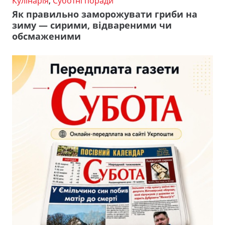
Кулінарія
,
Суботні поради
Як правильно заморожувати гриби на
зиму — сирими, відвареними чи
обсмаженими