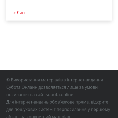
« Лип
© Використання матеріалів з інтернет-видання
Субота Онлайн дозволяється лише за умови
посилання на сайт subota.online
Для інтернет-видань обов’язкове пряме, відкрите
для пошукових систем гіперпосилання у першому
абзаці на конкретний матеріал.