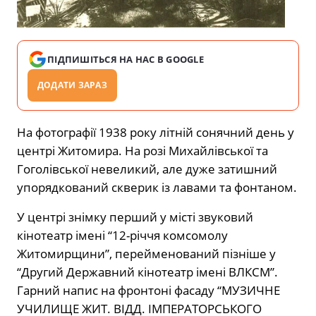
ПІДПИШІТЬСЯ НА НАС В GOOGLE
ДОДАТИ ЗАРАЗ
На фотографії 1938 року літній сонячний день у
центрі Житомира. На розі Михайлівської та
Гоголівської невеликий, але дуже затишний
упорядкований скверик із лавами та фонтаном.
У центрі знімку перший у місті звуковий
кінотеатр імені “12-річчя комсомолу
Житомирщини”, перейменований пізніше у
“Другий Державний кінотеатр імені ВЛКСМ”.
Гарний напис на фронтоні фасаду “МУЗИЧНЕ
УЧИЛИЩЕ ЖИТ. ВІДД. ІМПЕРАТОРСЬКОГО