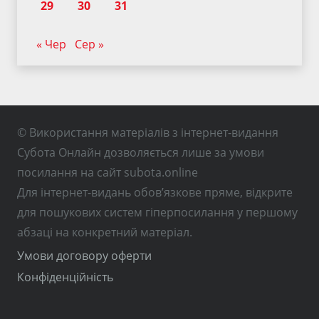
29
30
31
« Чер
Сер »
© Використання матеріалів з інтернет-видання
Субота Онлайн дозволяється лише за умови
посилання на сайт subota.online
Для інтернет-видань обов’язкове пряме, відкрите
для пошукових систем гіперпосилання у першому
абзаці на конкретний матеріал.
Умови договору оферти
Конфіденційність