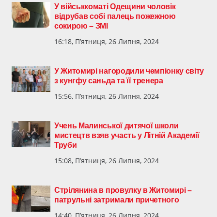
У військкоматі Одещини чоловік
відрубав собі палець пожежною
сокирою – ЗМІ
16:18, П’ятниця, 26 Липня, 2024
У Житомирі нагородили чемпіонку світу
з кунгфу саньда та її тренера
15:56, П’ятниця, 26 Липня, 2024
Учень Малинської дитячої школи
мистецтв взяв участь у Літній Академії
Труби
15:08, П’ятниця, 26 Липня, 2024
Стрілянина в провулку в Житомирі –
патрульні затримали причетного
14:40, П’ятниця, 26 Липня, 2024