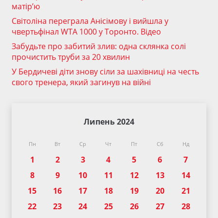
матір’ю
Світоліна переграла Анісімову і вийшла у
чвертьфінал WTA 1000 у Торонто. Відео
Забудьте про забитий злив: одна склянка солі
прочистить труби за 20 хвилин
У Бердичеві діти знову сіли за шахівниці на честь
свого тренера, який загинув на війні
Липень 2024
Пн
Вт
Ср
Чт
Пт
Сб
Нд
1
2
3
4
5
6
7
8
9
10
11
12
13
14
15
16
17
18
19
20
21
22
23
24
25
26
27
28