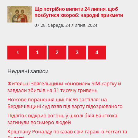
Що потрібно випити 24 липня, щоб
позбутися хвороб: народні прикмети
07:28, Середа, 24 Липня, 2024
1
2
3
4
Недавні записи
Жительці Звягельщини «оновили» SIM-картку й
завдали збитків на 31 тисячу гривень
Ножове поранення шиї після застілля: на
Бердичівщині суд взяв під варту підозрюваного
Підліток відкрив вогонь у школі біля Бангкока:
загинули восьмеро людей
Кріштіану Роналду показав свій гараж із Ferrari та