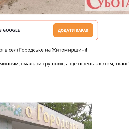
В GOOGLE
ДОДАТИ ЗАРАЗ
ся в селі Городське на Житомирщині!
начинням, і мальви і рушник, а ще півень з котом, ткані