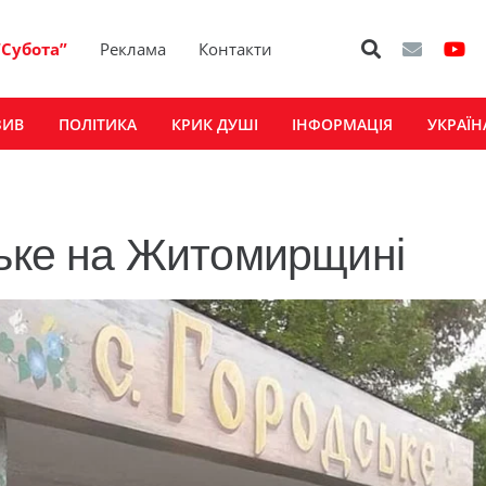
“Субота”
Реклама
Контакти
ЗИВ
ПОЛІТИКА
КРИК ДУШІ
ІНФОРМАЦІЯ
УКРАЇН
ське на Житомирщині