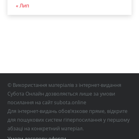
« Лип
© Використання матеріалів з інтернет-видання
Субота Онлайн дозволяється лише за умови
посилання на сайт subota.online
Для інтернет-видань обов’язкове пряме, відкрите
для пошукових систем гіперпосилання у першому
абзаці на конкретний матеріал.
Умови договору оферти