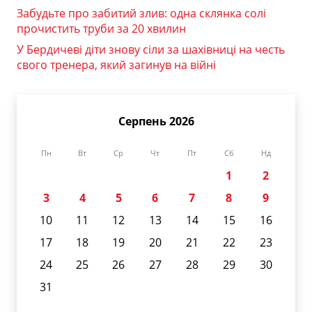
Забудьте про забитий злив: одна склянка солі
прочистить труби за 20 хвилин
У Бердичеві діти знову сіли за шахівниці на честь
свого тренера, який загинув на війні
Серпень 2026
Пн
Вт
Ср
Чт
Пт
Сб
Нд
1
2
3
4
5
6
7
8
9
10
11
12
13
14
15
16
17
18
19
20
21
22
23
24
25
26
27
28
29
30
31