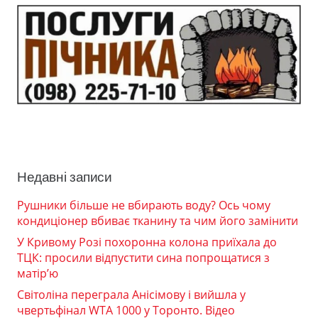
Недавні записи
Рушники більше не вбирають воду? Ось чому
кондиціонер вбиває тканину та чим його замінити
У Кривому Розі похоронна колона приїхала до
ТЦК: просили відпустити сина попрощатися з
матір’ю
Світоліна переграла Анісімову і вийшла у
чвертьфінал WTA 1000 у Торонто. Відео