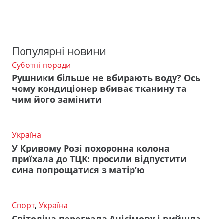
Популярні новини
Суботні поради
Рушники більше не вбирають воду? Ось
чому кондиціонер вбиває тканину та
чим його замінити
Україна
У Кривому Розі похоронна колона
приїхала до ТЦК: просили відпустити
сина попрощатися з матір’ю
Спорт
,
Україна
Світоліна переграла Анісімову і вийшла