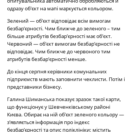
опитувальника автоматично обробляються й
одразу об’єкт на мапі маркується кольором.
Зелений — об’єкт відповідає всім вимогам
безбар’єрності. Чим ближче до зеленого – тим
більше атрибутів безбарʼєрності має обʼєкт.
Червоний — об’єкт вимогам безбар’єрності не
відповідає. Чим ближче до червоного тим
атрибутів безбар’єрності менше.
До кінця серпня керівники комунальних
підприємств мають заповнити чеклисти. Потім і
представники бізнесу.
Галина Шиманська показує зразок такої карти,
що функціонує у Шевченківському районі
Києва. Обирає на ній об’єкт зеленого кольору —
з’являється інформація про індекс
безбар’єрності та опис поліклініки: містить