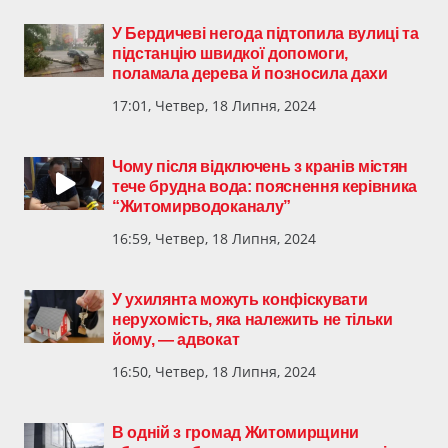
У Бердичеві негода підтопила вулиці та
підстанцію швидкої допомоги,
поламала дерева й позносила дахи
17:01, Четвер, 18 Липня, 2024
Чому після відключень з кранів містян
тече брудна вода: пояснення керівника
“Житомирводоканалу”
16:59, Четвер, 18 Липня, 2024
У ухилянта можуть конфіскувати
нерухомість, яка належить не тільки
йому, — адвокат
16:50, Четвер, 18 Липня, 2024
В одній з громад Житомирщини