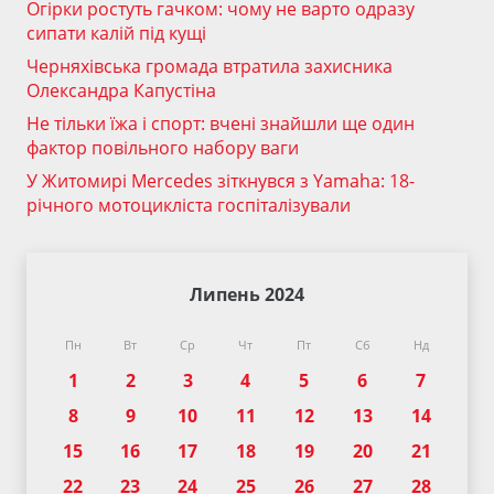
Огірки ростуть гачком: чому не варто одразу
сипати калій під кущі
Черняхівська громада втратила захисника
Олександра Капустіна
Не тільки їжа і спорт: вчені знайшли ще один
фактор повільного набору ваги
У Житомирі Mercedes зіткнувся з Yamaha: 18-
річного мотоцикліста госпіталізували
Липень 2024
Пн
Вт
Ср
Чт
Пт
Сб
Нд
1
2
3
4
5
6
7
8
9
10
11
12
13
14
15
16
17
18
19
20
21
22
23
24
25
26
27
28