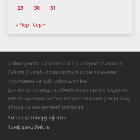
29
30
31
« Чер
Сер »
© Використання матеріалів з інтернет-видання
Субота Онлайн дозволяється лише за умови
посилання на сайт subota.online
Для інтернет-видань обов’язкове пряме, відкрите
для пошукових систем гіперпосилання у першому
абзаці на конкретний матеріал.
Умови договору оферти
Конфіденційність