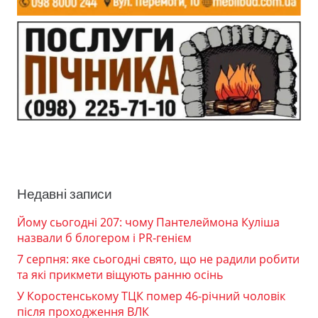
Недавні записи
Йому сьогодні 207: чому Пантелеймона Куліша
назвали б блогером і PR-генієм
7 серпня: яке сьогодні свято, що не радили робити
та які прикмети віщують ранню осінь
У Коростенському ТЦК помер 46-річний чоловік
після проходження ВЛК