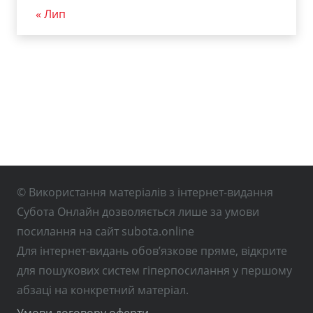
« Лип
© Використання матеріалів з інтернет-видання
Субота Онлайн дозволяється лише за умови
посилання на сайт subota.online
Для інтернет-видань обов’язкове пряме, відкрите
для пошукових систем гіперпосилання у першому
абзаці на конкретний матеріал.
Умови договору оферти