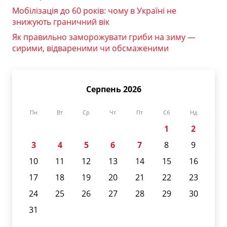
Мобілізація до 60 років: чому в Україні не
знижують граничний вік
Як правильно заморожувати гриби на зиму —
сирими, відвареними чи обсмаженими
Серпень 2026
Пн
Вт
Ср
Чт
Пт
Сб
Нд
1
2
3
4
5
6
7
8
9
10
11
12
13
14
15
16
17
18
19
20
21
22
23
24
25
26
27
28
29
30
31