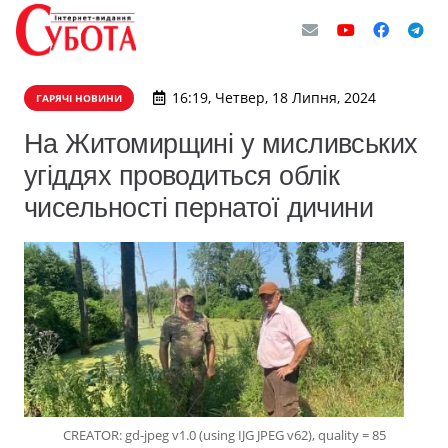
16:19, Четвер, 18 Липня, 2024
ГАРЯЧІ НОВИНИ
На Житомирщині у мисливських
угіддях проводиться облік
чисельності пернатої дичини
CREATOR: gd-jpeg v1.0 (using IJG JPEG v62), quality = 85