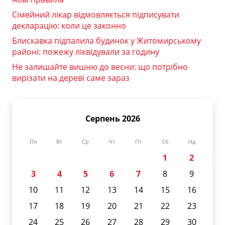
Сімейний лікар відмовляється підписувати
декларацію: коли це законно
Блискавка підпалила будинок у Житомирському
районі: пожежу ліквідували за годину
Не залишайте вишню до весни: що потрібно
вирізати на дереві саме зараз
Серпень 2026
Пн
Вт
Ср
Чт
Пт
Сб
Нд
1
2
3
4
5
6
7
8
9
10
11
12
13
14
15
16
17
18
19
20
21
22
23
24
25
26
27
28
29
30