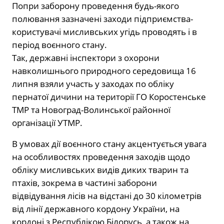
Попри заборону проведення будь-якого
полювання зазначені заходи підприємства-
користувачі мисливських угідь проводять і в
період воєнного стану.
Так, державні інспектори з охорони
навколишнього природного середовища 16
липня взяли участь у заходах по обліку
пернатої дичини на території ГО Коростенське
ТМР та Новоград-Волинської районної
організації УТМР.
В умовах дії воєнного стану акцентується увага
на особливостях проведення заходів щодо
обліку мисливських видів диких тварин та
птахів, зокрема в частині заборони
відвідування лісів на відстані до 30 кілометрів
від лінії державного кордону України, на
кордоні з Республікою Білорусь, а також на