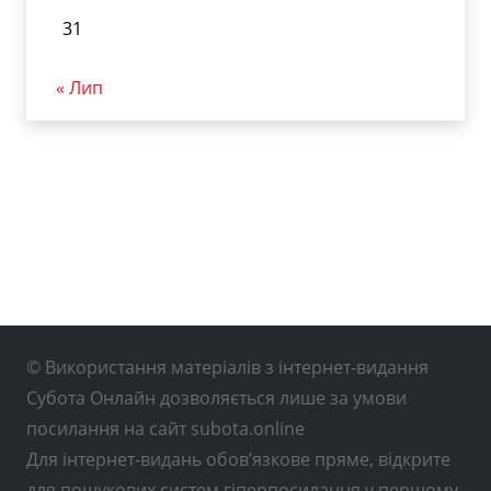
31
« Лип
© Використання матеріалів з інтернет-видання
Субота Онлайн дозволяється лише за умови
посилання на сайт subota.online
Для інтернет-видань обов’язкове пряме, відкрите
для пошукових систем гіперпосилання у першому