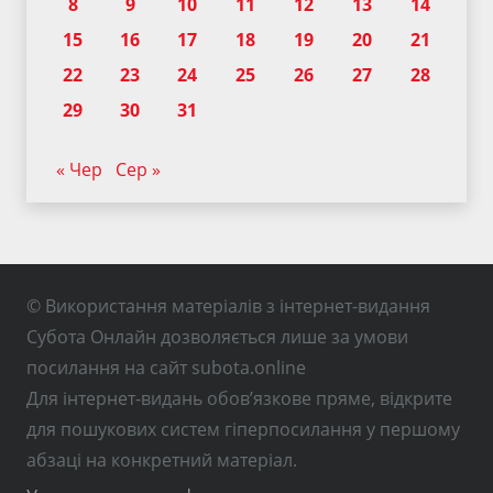
8
9
10
11
12
13
14
15
16
17
18
19
20
21
22
23
24
25
26
27
28
29
30
31
« Чер
Сер »
© Використання матеріалів з інтернет-видання
Субота Онлайн дозволяється лише за умови
посилання на сайт subota.online
Для інтернет-видань обов’язкове пряме, відкрите
для пошукових систем гіперпосилання у першому
абзаці на конкретний матеріал.