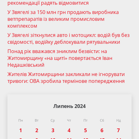
рекомендації радять відмовитися
У Звягелі за 150 млн грн продають виробника
ветпрепаратів із великим промисловим
комплексом
У Звягелі зіткнулися авто і мотоцикл: водій був без
свідомості, водійку деблокували рятувальники
Понад рік вважався зниклим безвісти: на
Житомирщину «на щиті» повертається Іван
Недашківський
Жителів Житомирщини закликали не ігнорувати
тривоги: ОВА зробила термінове попередження
Липень 2024
Пн
Вт
Ср
Чт
Пт
Сб
Нд
1
2
3
4
5
6
7