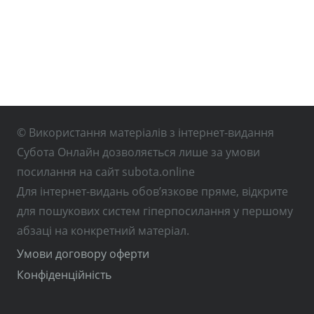
© Використання матеріалів з інтернет-видання
Субота Онлайн дозволяється лише за умови
посилання на сайт subota.online
Для інтернет-видань обов’язкове пряме, відкрите
для пошукових систем гіперпосилання у першому
абзаці на конкретний матеріал.
Умови договору оферти
Конфіденційність