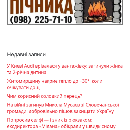
Недавні записи
У Києві Audi врізалася у вантажівку: загинули жінка
та 2-річна дитина
Житомирщину накриє тепло до +30°: коли
очікувати дощ
Чим корисний солодкий перець?
На війні загинув Микола Мусаєв зі Словечанської
громади: добровільно пішов захищати Україну
Попросив селфі — і зник із рюкзаком:
ексдиректора «Мілана» обікрали у швидкісному