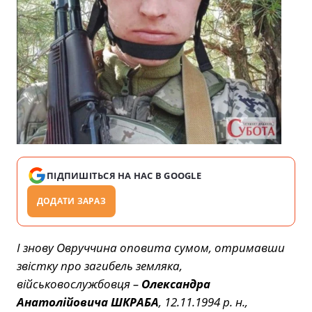
ПІДПИШІТЬСЯ НА НАС В GOOGLE
ДОДАТИ ЗАРАЗ
І знову Овруччина оповита сумом, отримавши
звістку про загибель земляка,
військовослужбовця –
Олександра
Анатолійовича ШКРАБА
, 12.11.1994 р. н.,