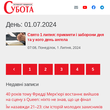
День:
01.07.2024
Свято 1 липня: прикмети і заборони дня
та у кого день ангела
07:08, Понеділок, 1 Липня, 2024
1
2
3
4
5
Недавні записи
40 років тому Фредді Мерк’юрі востаннє вийшов
на сцену з Queen: ніхто не знав, що це фінал
Їм назавжди 21–23: сім історій молодих захисників