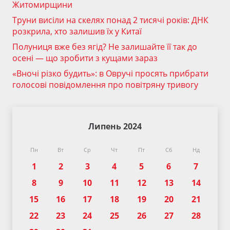
Житомирщини
Труни висіли на скелях понад 2 тисячі років: ДНК
розкрила, хто залишив їх у Китаї
Полуниця вже без ягід? Не залишайте її так до
осені — що зробити з кущами зараз
«Вночі різко будить»: в Овручі просять прибрати
голосові повідомлення про повітряну тривогу
Липень 2024
Пн
Вт
Ср
Чт
Пт
Сб
Нд
1
2
3
4
5
6
7
8
9
10
11
12
13
14
15
16
17
18
19
20
21
22
23
24
25
26
27
28