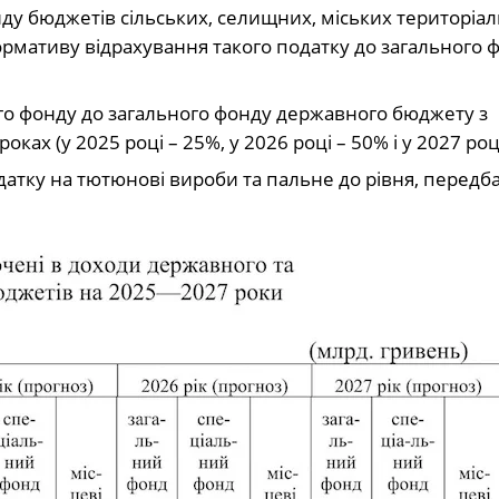
ду бюджетів сільських, селищних, міських територіа
ормативу відрахування такого податку до загального 
о фонду до загального фонду державного бюджету з
ах (у 2025 році – 25%, у 2026 році – 50% і у 2027 році
атку на тютюнові вироби та пальне до рівня, передб