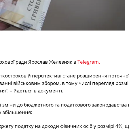
ерхової ради Ярослав Железняк в
Telegram.
роткостроковій перспективі стане розширення поточної
анні військовим збором, в тому числі перегляд розмі
ня”, – йдеться в документі.
 зміни до бюджетного та податкового законодавства в
х збільшення:
ету податку на доходи фізичних осіб у розмірі 4%, 