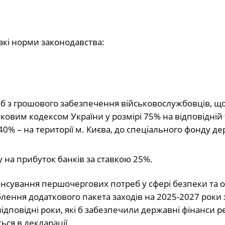
акі норми законодавства:
іб з грошового забезпечення військовослужбовців, щ
тковим кодексом України у розмірі 75% на відповідній 
рі 40% – на території м. Києва, до спеціального фонду 
 на прибуток банків за ставкою 25%.
нансування першочергових потреб у сфері безпеки та 
блення додаткового пакета заходів на 2025-2027 роки 
відповідні роки, які б забезпечили державні фінанси р
ься в декларації.