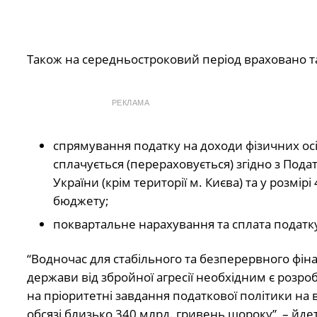
Також на середньостроковий період враховано т
РЕКЛАМА
спрямування податку на доходи фізичних ос
сплачується (перераховується) згідно з Пода
України (крім території м. Києва) та у розмі
бюджету;
поквартальне нарахування та сплата податку
“Водночас для стабільного та безперервного фі
держави від збройної агресії необхідним є розро
на пріоритетні завдання податкової політики на 
обсязі близько 340 млрд. гривень щороку”, – йдет