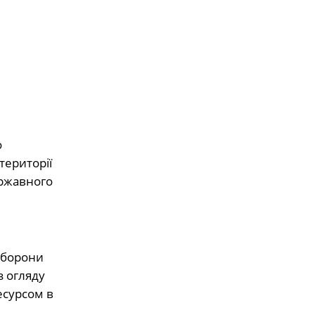
о
території
державного
оборони
з огляду
есурсом в