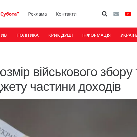
“Субота”
Реклама
Контакти
ЗИВ
ПОЛІТИКА
КРИК ДУШІ
ІНФОРМАЦІЯ
УКРАЇН
озмір військового збору 
джету частини доходів