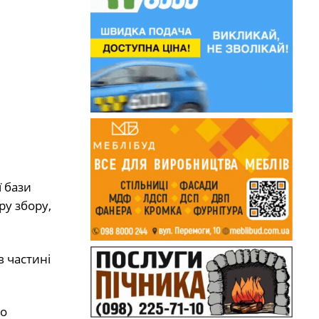
 бази
ру збору,
 частині
що