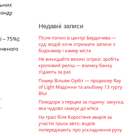
льних
фонду
Недавні записи
Після погоні в центрі Бердичева —
 – 75%);
суд: водій хоче отримати записи з
аченого
бодікамер і камер міста
Не викидайте великі огірки: зробіть
кроповий реліш — взимку банку
з’їдають за раз
Помер Вільям Орбіт — продюсер Ray
of Light Мадонни та альбому 13 гурту
Blur
Помідори з перцем за годину: закуска,
яка чудово смакує до м’яса
На трасі біля Коростеня аварія за
участю трьох авто: водіїв
попереджають про ускладнення руху