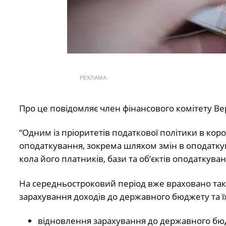
РЕКЛАМА
Про це повідомляє член фінансового комітету В
“Одним із пріоритетів податкової політики в ко
оподаткування, зокрема шляхом змін в оподаткув
кола його платників, бази та об’єктів оподаткуван
На середньостроковий період вже враховано такі
зарахування доходів до державного бюджету та ї
відновлення зарахування до державного бюдж