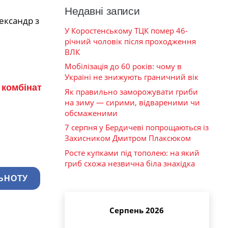
Недавні записи
ександр з
У Коростенському ТЦК помер 46-
річний чоловік після проходження
ВЛК
Мобілізація до 60 років: чому в
Україні не знижують граничний вік
 комбінат
Як правильно заморожувати гриби
на зиму — сирими, відвареними чи
обсмаженими
7 серпня у Бердичеві попрощаються із
Захисником Дмитром Плаксюком
Росте купками під тополею: на який
гриб схожа незвична біла знахідка
ЬНОТУ
Серпень 2026