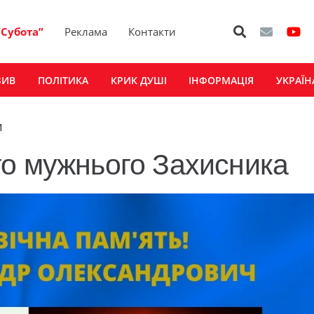
“Субота”
Реклама
Контакти
ЗИВ
ПОЛІТИКА
КРИК ДУШІ
ІНФОРМАЦІЯ
УКРАЇН
коментар
1
го мужнього Захисника