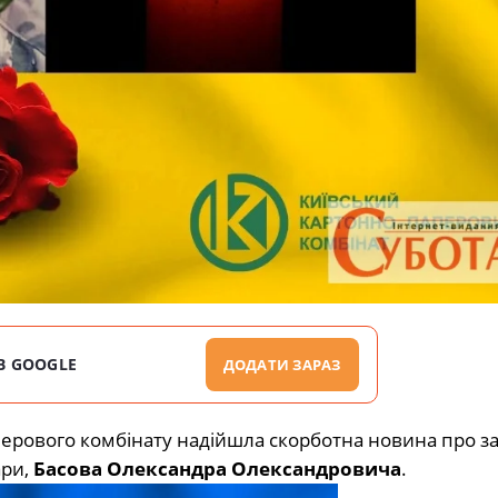
В GOOGLE
ДОДАТИ ЗАРАЗ
перового комбінату надійшла скорботна новина про з
ари,
Басова Олександра Олександровича
.