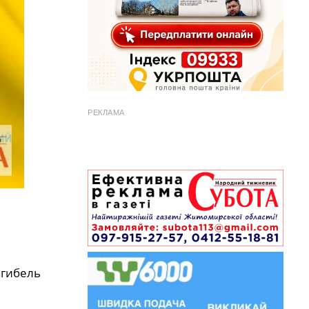
РЕКЛАМА
агибель