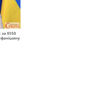
 за $550
тефанішину