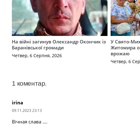
На війні загинув Олександр Окончик із
У Свято-Мих
Баранівської громади
Житомира о
врожаю
Четвер, 6 Серпня, 2026
Четвер, 6 Се
1
коментар
.
irina
09.11.2023 23:13
Вічная слава ….