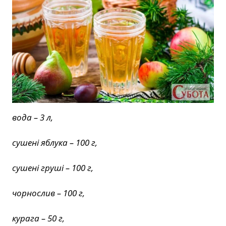
вода –
3 л,
сушені яблука –
100 г,
сушені груші –
100 г,
чорнослив –
100 г,
курага –
50 г,