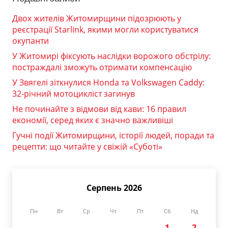
Двох жителів Житомирщини підозрюють у
реєстрації Starlink, якими могли користуватися
окупанти
У Житомирі фіксують наслідки ворожого обстрілу:
постраждалі зможуть отримати компенсацію
У Звягелі зіткнулися Honda та Volkswagen Caddy:
32-річний мотоцикліст загинув
Не починайте з відмови від кави: 16 правил
економії, серед яких є значно важливіші
Гучні події Житомирщини, історії людей, поради та
рецепти: що читайте у свіжій «Суботі»
Серпень 2026
Пн
Вт
Ср
Чт
Пт
Сб
Нд
1
2