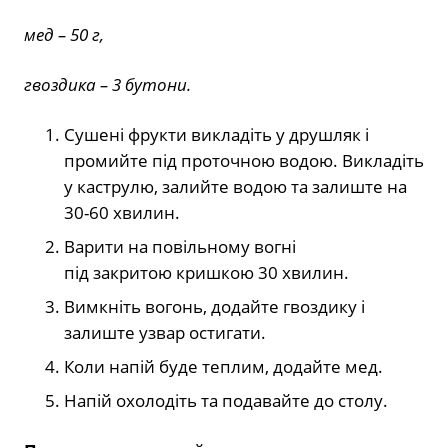
мед –
50 г,
гвоздика –
3 бутони.
Сушені фрукти викладіть у друшляк і
промийте під проточною водою. Викладіть
у каструлю, залийте водою та залиште на
30-60 хвилин.
Варити на повільному вогні
під закритою кришкою 30 хвилин.
Вимкніть вогонь, додайте гвоздику і
залиште узвар остигати.
Коли напій буде теплим, додайте мед.
Напій охолодіть та подавайте до столу.