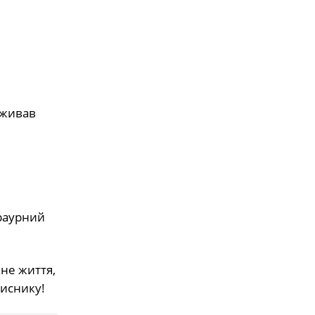
оживав
траурний
не життя,
хиснику!