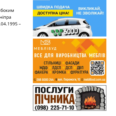
либоким
ніпра
.04.1995 –