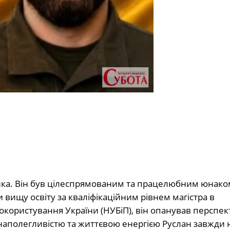
їнка. Він був цілеспрямованим та працелюбним юнако
вищу освіту за кваліфікаційним рівнем магістра в
докористування України (НУБіП), він опанував перспе
 наполегливістю та життєвою енергією Руслан завжди