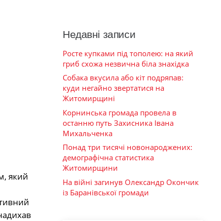
Недавні записи
Росте купками під тополею: на який
гриб схожа незвична біла знахідка
Собака вкусила або кіт подряпав:
куди негайно звертатися на
Житомирщині
Корнинська громада провела в
останню путь Захисника Івана
Михальченка
Понад три тисячі новонароджених:
демографічна статистика
Житомирщини
м, який
На війні загинув Олександр Окончик
із Баранівської громади
ктивний
 надихав