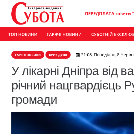
ПЕРЕДПЛАТА газети 
ТОП НОВИНИ
ГАРЯЧІ НОВИНИ
СУБОТНІЙ ЕКСКЛЮ
21:08, Понеділок, 8 Червн
ГАРЯЧІ НОВИНИ
КРИК ДУШІ
У лікарні Дніпра від 
річний нацгвардієць 
громади