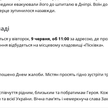
едики евакуювали його до шпиталю в Дніпрі. Воїн до
 серце зупинилося назавжди.
аді
ься у вівторок,
9 червня, об 11:00
за адресою, де пр
ання відбудеться на місцевому кладовищі «Пісківка».
олошено Днем жалоби. Містян просять гідно зустріти 
півчуття рідним, близьким та побратимам Героя. Кож
та всієї України. Вічна пам’ять і немеркнуча слава За