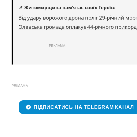
📌 Житомирщина пам’ятає своїх Героїв:
Від удару ворожого дрона поліг 29-річний мор
Олевська громада оплакує 44-річного прикор
РЕКЛАМА
РЕКЛАМА
ПІДПИСАТИСЬ НА TELEGRAM КАНАЛ