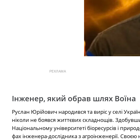
РЕКЛАМА
Інженер, який обрав шлях Воїна
Руслан Юрійович народився та виріс у селі Укра
ніколи не боявся життєвих складнощів. Здобувши 
Національному університеті біоресурсів і приро
фах інженера-дослідника з агроінженерії. Своєю