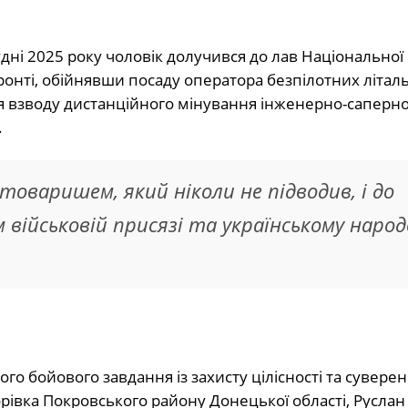
дні 2025 року чоловік долучився до лав Національної 
 фронті, обійнявши посаду оператора безпілотних літал
ня взводу дистанційного мінування інженерно-саперно
.
товаришем, який ніколи не підводив, і до
військовій присязі та українському народо
го бойового завдання із захисту цілісності та суверен
івка Покровського району Донецької області, Руслан