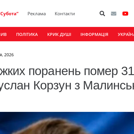
“Субота”
Реклама
Контакти
ЗИВ
ПОЛІТИКА
КРИК ДУШІ
ІНФОРМАЦІЯ
УКРАЇН
я, 2026
важких поранень помер 31
Руслан Корзун з Малинсь