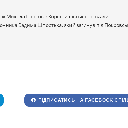
піх Микола Попков з Коростишівської громади
донника Вадима Шпортька, який загинув під Покровс
ПІДПИСАТИСЬ НА FACEBOOK СПІЛ