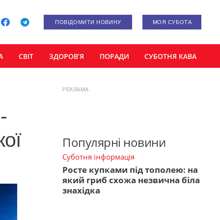
ПОВІДОМИТИ НОВИНУ
МОЯ СУБОТА
А
СВІТ
ЗДОРОВ’Я
ПОРАДИ
СУБОТНЯ КАВА
РЕКЛАМА
-
кої
Популярні новини
Суботня інформація
Росте купками під тополею: на
який гриб схожа незвична біла
знахідка