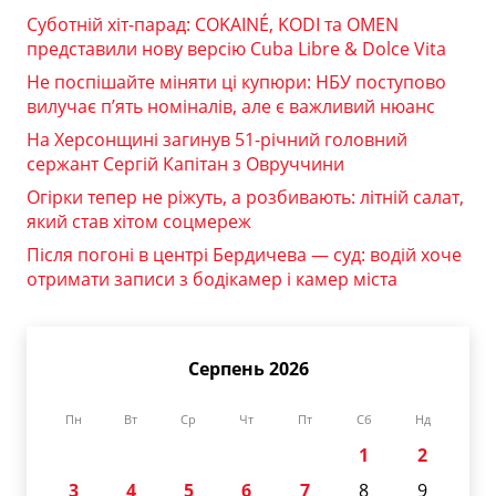
Суботній хіт-парад: COKAINÉ, KODI та OMEN
представили нову версію Cuba Libre & Dolce Vita
Не поспішайте міняти ці купюри: НБУ поступово
вилучає п’ять номіналів, але є важливий нюанс
На Херсонщині загинув 51-річний головний
сержант Сергій Капітан з Овруччини
Огірки тепер не ріжуть, а розбивають: літній салат,
який став хітом соцмереж
Після погоні в центрі Бердичева — суд: водій хоче
отримати записи з бодікамер і камер міста
Серпень 2026
Пн
Вт
Ср
Чт
Пт
Сб
Нд
1
2
3
4
5
6
7
8
9