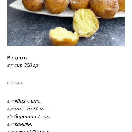
Рецепт:
👉 сир 300 гр
РЕКЛАМА
👉 яйця 4 шт.,
👉 молоко 50 мл.,
👉 борошно 2 ст.,
👉 ванілін,
👉 цукор 1/2 ст. л.,