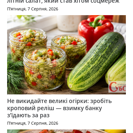
літній салат, який став хітом соцмереж
П’ятниця, 7 Серпня, 2026
Не викидайте великі огірки: зробіть
кроповий реліш — взимку банку
з’їдають за раз
П’ятниця, 7 Серпня, 2026