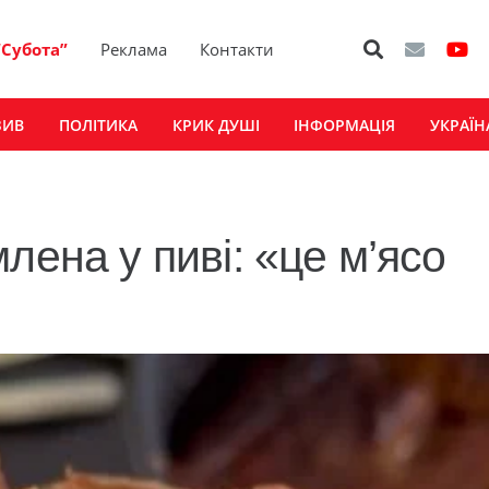
“Субота”
Реклама
Контакти
ЗИВ
ПОЛІТИКА
КРИК ДУШІ
ІНФОРМАЦІЯ
УКРАЇН
лена у пиві: «це м’ясо