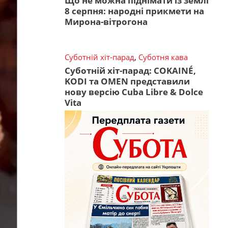
Що не можна піднімати із землі
8 серпня: народні прикмети на
Мирона-вітрогона
Суботній хіт-парад
,
Суботня кава
Суботній хіт-парад: COKAINÉ,
KODI та OMEN представили
нову версію Cuba Libre & Dolce
Vita