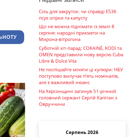
Сіль для закруток: чи справді Е536
псує огірки та капусту
Що не можна піднімати із землі 8
серпня: народні прикмети на
ЬНОТУ
Мирона-вітрогона
Суботній хіт-парад: COKAINÉ, KODI та
OMEN представили нову версію Cuba
Libre & Dolce Vita
Не поспішайте міняти ці купюри: НБУ
поступово вилучає п’ять номіналів,
але є важливий нюанс
На Херсонщині загинув 51-річний
головний сержант Сергій Капітан з
Овруччини
Серпень 2026