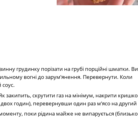
нну грудинку порізати на грубі порційні шматки. В
а сильному вогні до зарумʼянення. Перевернути. Коли
 соус.
 Як закипить, скрутити газ на мінімум, накрити кришко
о двох годин), перевернувши один раз м’ясо на другий 
о моменту, поки рідина майже не випарується (близьк