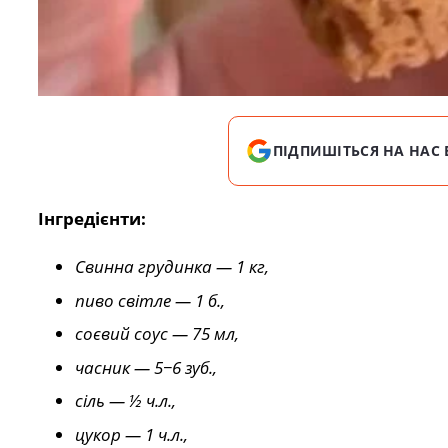
ПІДПИШІТЬСЯ НА НАС 
Інгредієнти:
Свинна грудинка — 1 кг,
пиво світле — 1 б.,
соєвий соус — 75 мл,
часник — 5−6 зуб.,
сіль — ½ ч.л.,
цукор — 1 ч.л.,