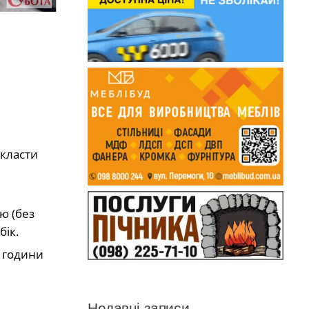
икласти
ю (без
бік.
о години
Недавні записи