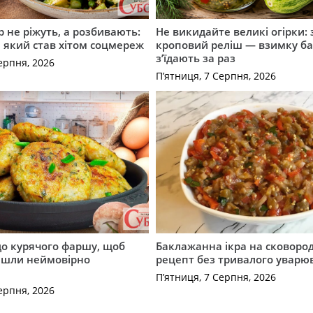
р не ріжуть, а розбивають:
Не викидайте великі огірки: 
т, який став хітом соцмереж
кроповий реліш — взимку б
з’їдають за раз
ерпня, 2026
П’ятниця, 7 Серпня, 2026
до курячого фаршу, щоб
Баклажанна ікра на сковород
йшли неймовірно
рецепт без тривалого уварю
П’ятниця, 7 Серпня, 2026
ерпня, 2026