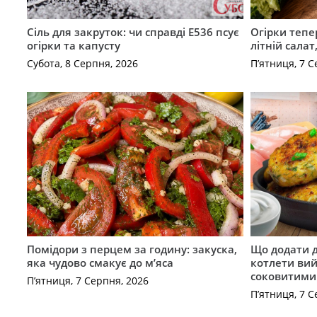
Сіль для закруток: чи справді Е536 псує
Огірки тепе
огірки та капусту
літній сала
Субота, 8 Серпня, 2026
П’ятниця, 7 С
Помідори з перцем за годину: закуска,
Що додати 
яка чудово смакує до м’яса
котлети ви
соковитими
П’ятниця, 7 Серпня, 2026
П’ятниця, 7 С