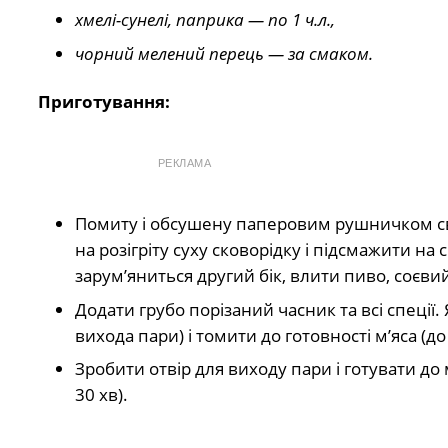
хмелі-сунелі, паприка — по 1 ч.л.,
чорний мелений перець — за смаком.
Приготування:
РЕКЛАМА
Помиту і обсушену паперовим рушничком сви
на розігріту суху сковорідку і підсмажити н
зарумʼяниться другий бік, влити пиво, соєвий
Додати грубо порізаний часник та всі спеції.
вихода пари) і томити до готовності мʼяса (д
Зробити отвір для виходу пари і готувати д
30 хв).