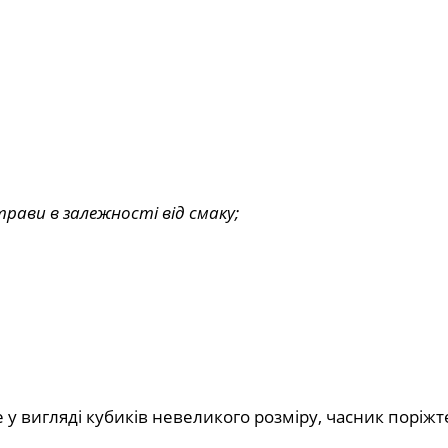
трави в залежності від смаку;
е у вигляді кубиків невеликого розміру, часник поріжт