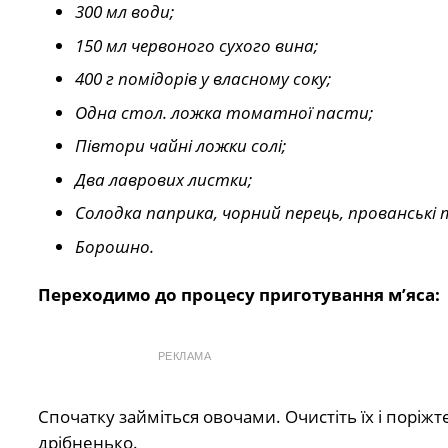
300 мл води;
150 мл червоного сухого вина;
400 г помідорів у власному соку;
Одна стол. ложка томатної пасти;
Півтори чайні ложки солі;
Два лаврових листки;
Солодка паприка, чорний перець, прованські 
Борошно.
Переходимо до процесу приготування м’яса:
РЕКЛАМА
Спочатку займіться овочами. Очистіть їх і поріжт
дрібненько.