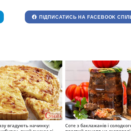
ПІДПИСАТИСЬ НА FACEBOOK СПІЛ
разу вгадують начинку:
Соте з баклажанів і солодког