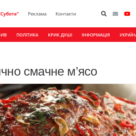
“Субота”
Реклама
Контакти
ЗИВ
ПОЛІТИКА
КРИК ДУШІ
ІНФОРМАЦІЯ
УКРАЇН
чно смачне м’ясо