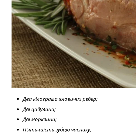
Два кілограма яловичих ребер;
Дві цибулини;
Дві морквини;
П’ять-шість зубців часнику;