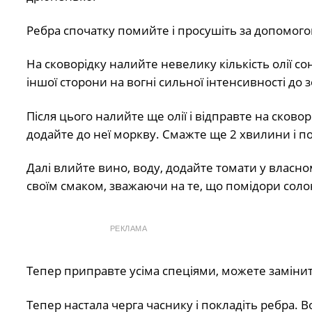
Ребра спочатку помийте і просушіть за допомого
На сковорідку налийте невелику кількість олії сон
іншої сторони на вогні сильної інтенсивності до з
Після цього налийте ще олії і відправте на сковор
додайте до неї моркву. Смажте ще 2 хвилини і п
Далі влийте вино, воду, додайте томати у власному
своїм смаком, зважаючи на те, що помідори солоні
РЕКЛАМА
Тепер приправте усіма спеціями, можете замінит
Тепер настала черга часнику і покладіть ребра. 