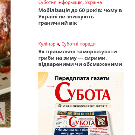
Суботня інформація
,
Україна
Мобілізація до 60 років: чому в
Україні не знижують
граничний вік
Кулінарія
,
Суботні поради
Як правильно заморожувати
гриби на зиму — сирими,
відвареними чи обсмаженими