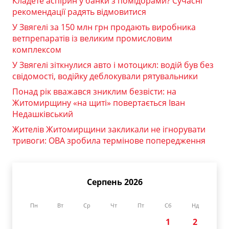
Кладете аспірин у банки з помідорами? Сучасні
рекомендації радять відмовитися
У Звягелі за 150 млн грн продають виробника
ветпрепаратів із великим промисловим
комплексом
У Звягелі зіткнулися авто і мотоцикл: водій був без
свідомості, водійку деблокували рятувальники
Понад рік вважався зниклим безвісти: на
Житомирщину «на щиті» повертається Іван
Недашківський
Жителів Житомирщини закликали не ігнорувати
тривоги: ОВА зробила термінове попередження
Серпень 2026
Пн
Вт
Ср
Чт
Пт
Сб
Нд
1
2