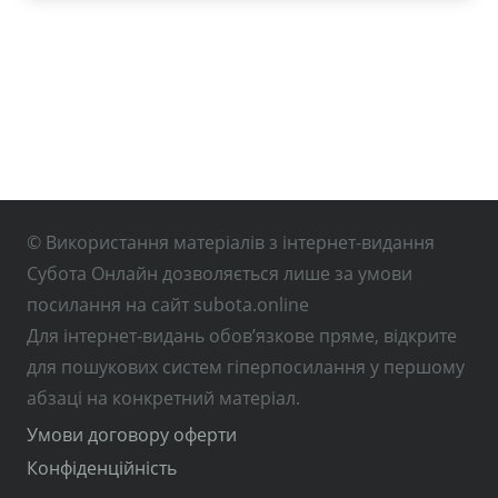
© Використання матеріалів з інтернет-видання
Субота Онлайн дозволяється лише за умови
посилання на сайт subota.online
Для інтернет-видань обов’язкове пряме, відкрите
для пошукових систем гіперпосилання у першому
абзаці на конкретний матеріал.
Умови договору оферти
Конфіденційність