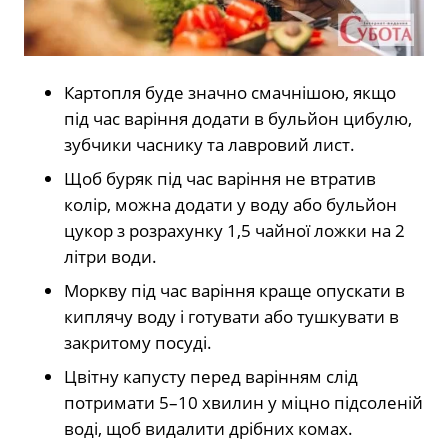
Картопля буде значно смачнішою, якщо
під час варіння додати в бульйон цибулю,
зубчики часнику та лавровий лист.
Щоб буряк під час варіння не втратив
колір, можна додати у воду або бульйон
цукор з розрахунку 1,5 чайної ложки на 2
літри води.
Моркву під час варіння краще опускати в
киплячу воду і готувати або тушкувати в
закритому посуді.
Цвітну капусту перед варінням слід
потримати 5–10 хвилин у міцно підсоленій
воді, щоб видалити дрібних комах.