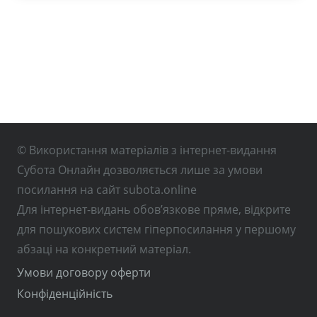
© Використання матеріалів з інтернет-видання
Субота Онлайн дозволяється лише за умови
посилання на сайт subota.online
Для інтернет-видань обов’язкове пряме, відкрите
для пошукових систем гіперпосилання у першому
абзаці на конкретний матеріал.
Умови договору оферти
Конфіденційність