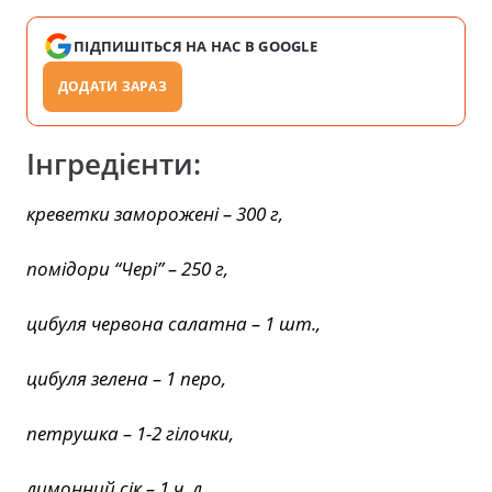
ПІДПИШІТЬСЯ НА НАС В GOOGLE
ДОДАТИ ЗАРАЗ
Інгредієнти:
креветки заморожені – 300 г,
помідори “Чері” – 250 г,
цибуля червона салатна – 1 шт.,
цибуля зелена – 1 перо,
петрушка – 1-2 гілочки,
лимонний сік – 1 ч. л.,