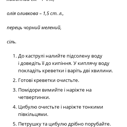
олія оливкова – 1,5 ст. л.,
перець чорний мелений,
сіль.
До каструлі налийте підсолену воду
і доведіть її до кипіння. У киплячу воду
покладіть креветки і варіть дві хвилини.
Готові креветки очистьте.
Помідори вимийте і наріжте на
четвертинки.
Цибулю очистьте і наріжте тонкими
півкільцями.
Петрушку та цибулю дрібно порубайте.