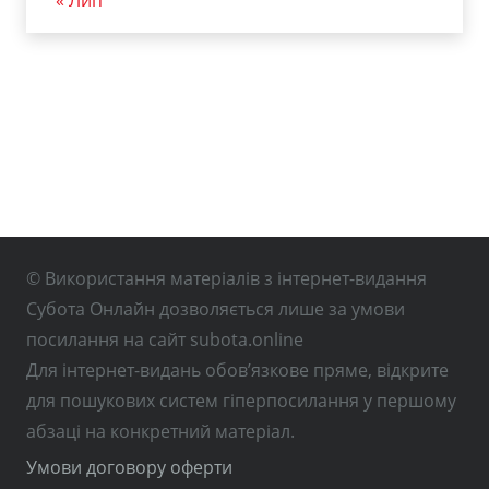
« Лип
© Використання матеріалів з інтернет-видання
Субота Онлайн дозволяється лише за умови
посилання на сайт subota.online
Для інтернет-видань обов’язкове пряме, відкрите
для пошукових систем гіперпосилання у першому
абзаці на конкретний матеріал.
Умови договору оферти