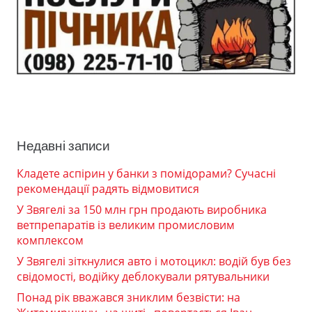
Недавні записи
Кладете аспірин у банки з помідорами? Сучасні
рекомендації радять відмовитися
У Звягелі за 150 млн грн продають виробника
ветпрепаратів із великим промисловим
комплексом
У Звягелі зіткнулися авто і мотоцикл: водій був без
свідомості, водійку деблокували рятувальники
Понад рік вважався зниклим безвісти: на