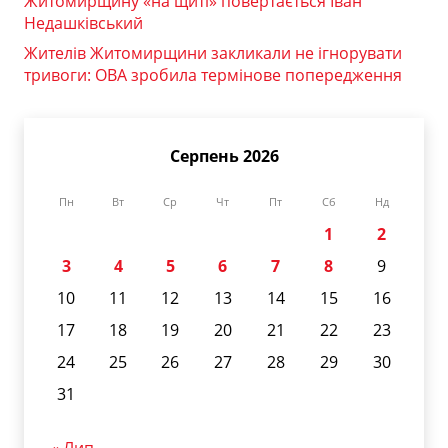
Житомирщину «на щиті» повертається Іван
Недашківський
Жителів Житомирщини закликали не ігнорувати
тривоги: ОВА зробила термінове попередження
Серпень 2026
Пн
Вт
Ср
Чт
Пт
Сб
Нд
1
2
3
4
5
6
7
8
9
10
11
12
13
14
15
16
17
18
19
20
21
22
23
24
25
26
27
28
29
30
31