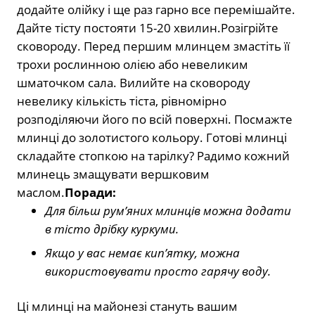
додайте олійку і ще раз гарно все перемішайте.
Дайте тісту постояти 15-20 хвилин.Розігрійте
сковороду. Перед першим млинцем змастіть її
трохи рослинною олією або невеликим
шматочком сала. Вилийте на сковороду
невелику кількість тіста, рівномірно
розподіляючи його по всій поверхні. Посмажте
млинці до золотистого кольору. Готові млинці
складайте стопкою на тарілку? Радимо кожний
млинець змащувати вершковим
маслом.
Поради:
Для більш рум’яних млинців можна додати
в тісто дрібку куркуми.
Якщо у вас немає кип’ятку, можна
використовувати просто гарячу воду.
Ці млинці на майонезі стануть вашим