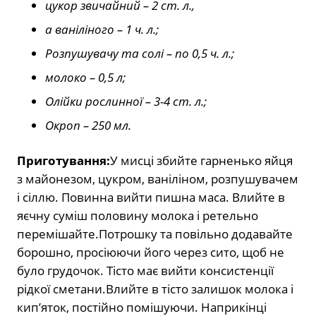
цукор звичайний – 2 ст. л.,
а ваніліного – 1 ч. л.;
Розпушувачу та солі – по 0,5 ч. л.;
молоко – 0,5 л;
Олійки рослинної – 3-4 ст. л.;
Окроп – 250 мл.
Приготування:
У мисці збийте гарненько яйця
з майонезом, цукром, ваніліном, розпушувачем
і сіллю. Повинна вийти пишна маса. Влийте в
яєчну суміш половину молока і ретельно
перемішайте.Потрошку та повільно додавайте
борошно, просіюючи його через сито, щоб не
було грудочок. Тісто має вийти консистенції
рідкої сметани.Влийте в тісто залишок молока і
кип’яток, постійно помішуючи. Наприкінці