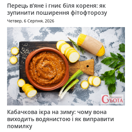
Перець в’яне і гниє біля кореня: як
зупинити поширення фітофторозу
Четвер, 6 Серпня, 2026
Кабачкова ікра на зиму: чому вона
виходить водянистою і як виправити
помилку