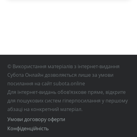
© Використання матеріалів з інтернет-видання
Субота Онлайн дозволяється лише за умови
посилання на сайт subota.online
Для інтернет-видань обов’язкове пряме, відкрите
для пошукових систем гіперпосилання у першому
абзаці на конкретний матеріал.
Умови договору оферти
Конфіденційність