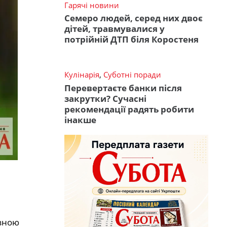
Гарячі новини
Семеро людей, серед них двоє
дітей, травмувалися у
потрійній ДТП біля Коростеня
Кулінарія
,
Суботні поради
Перевертаєте банки після
закрутки? Сучасні
рекомендації радять робити
інакше
озною