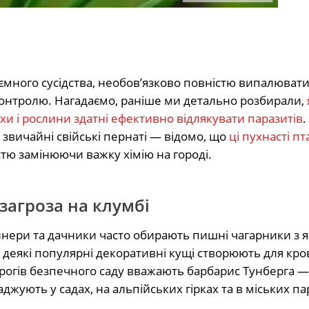
много сусідства, необов’язково повністю випалювати
контролю. Нагадаємо, раніше ми детально розбирали,
тахи і рослини здатні ефективно відлякувати паразитів
.
звичайні свійські пернаті — відомо, що
ці пухнасті пт
стю замінюючи важку хімію на городі.
загроза на клумбі
йнери та дачники часто обирають пишні чагарники з 
: деякі популярні декоративні кущі створюють для кр
орогів безпечного саду вважають барбарис Тунберга —
ують у садах, на альпійських гірках та в міських па