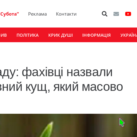
“Субота”
Реклама
Контакти
ЗИВ
ПОЛІТИКА
КРИК ДУШІ
ІНФОРМАЦІЯ
УКРАЇН
ду: фахівці назвали
ний кущ, який масово