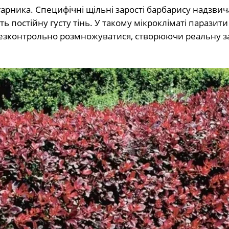
гарника. Специфічні щільні зарості барбарису надзви
ь постійну густу тінь. У такому мікрокліматі паразит
безконтрольно розмножуватися, створюючи реальну з