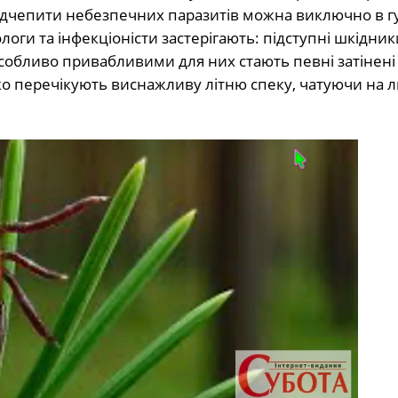
ідчепити небезпечних паразитів можна виключно в г
логи та інфекціоністи застерігають: підступні шкідник
обливо привабливими для них стають певні затінені 
ко перечікують виснажливу літню спеку, чатуючи на 