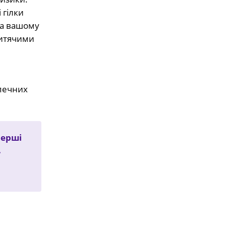
 гілки
на вашому
дитячими
зпечних
перші
.