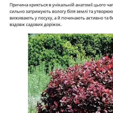
Причина криється в унікальній анатомії цього ча
сильно затримують вологу біля землі та утворюют
виживають у посуху, а й починають активно та 
вздовж садових доріжок.