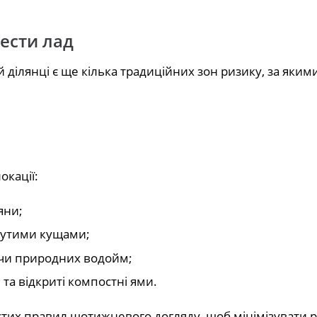
ести лад
 ділянці є ще кілька традиційних зон ризику, за яким
окації:
яни;
янутими кущами;
 чи природних водойм;
 та відкриті компостні ями.
их правил щотижневого догляду, щоб мінімізувати р