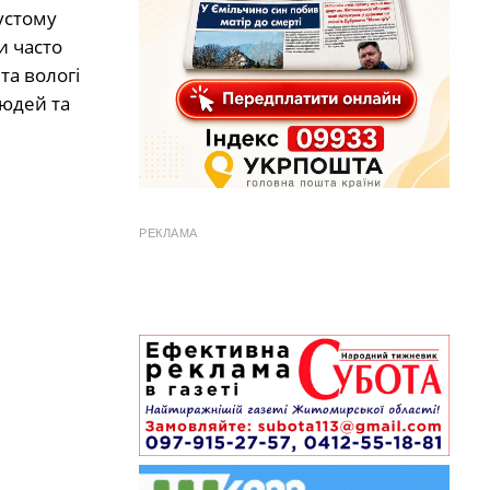
устому
и часто
та вологі
людей та
РЕКЛАМА