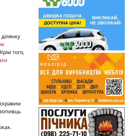
 ділянку
як
 Крім того,
ахи
яскравим
овопивць
рках.