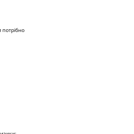
и потрібно
изики: