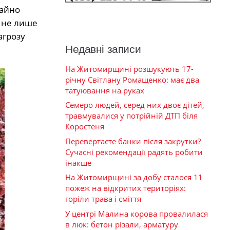
чайно
и не лише
агрозу
Недавні записи
На Житомирщині розшукують 17-
річну Світлану Ромащенко: має два
татуювання на руках
Семеро людей, серед них двоє дітей,
травмувалися у потрійній ДТП біля
Коростеня
Перевертаєте банки після закрутки?
Сучасні рекомендації радять робити
інакше
На Житомирщині за добу сталося 11
пожеж на відкритих територіях:
горіли трава і сміття
У центрі Малина корова провалилася
в люк: бетон різали, арматуру