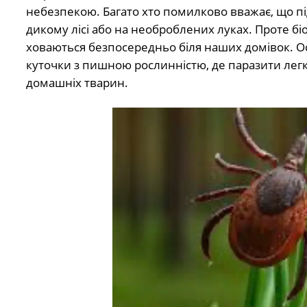
небезпекою. Багато хто помилково вважає, що п
дикому лісі або на необроблених луках. Проте біо
ховаються безпосередньо біля наших домівок. Ос
куточки з пишною рослинністю, де паразити лег
домашніх тварин.