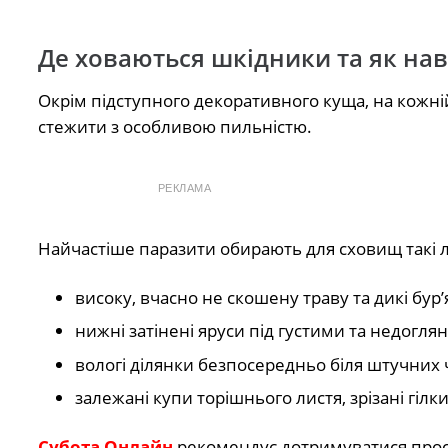
Де ховаються шкідники та як нав
Окрім підступного декоративного куща, на кожній
стежити з особливою пильністю.
РЕКЛАМА
Найчастіше паразити обирають для сховищ такі л
високу, вчасно не скошену траву та дикі бур’
нижні затінені яруси під густими та недогл
вологі ділянки безпосередньо біля штучних
залежані купи торішнього листя, зрізані гілки
Субота Онлайн
рекомендує дотримуватися прост