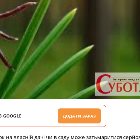
В GOOGLE
ДОДАТИ ЗАРАЗ
ок на власній дачі чи в саду може затьмаритися серй