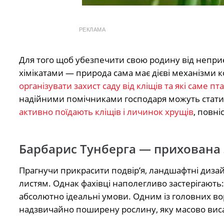
РЕКЛАМА
Для того щоб убезпечити свою родину від неприє
хімікатами — природа сама має дієві механізми 
організувати захист саду від кліщів та які саме п
надійними помічниками господаря можуть стати 
активно поїдають кліщів і личинок хрущів
, повні
Барбарис Тунберга — прихована 
Прагнучи прикрасити подвір’я, ландшафтні диза
листям. Однак фахівці наполегливо застерігають
абсолютно ідеальні умови. Одним із головних в
надзвичайно поширену рослину, яку масово висадж