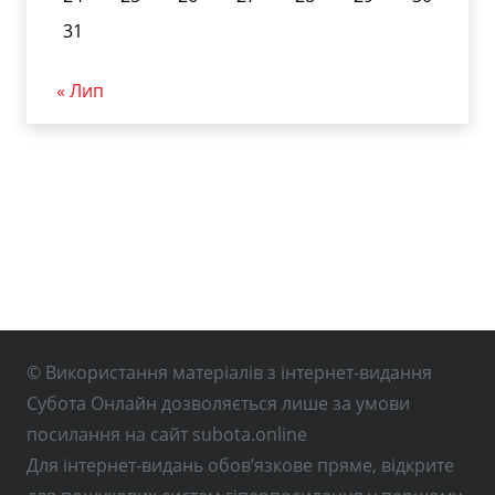
31
« Лип
© Використання матеріалів з інтернет-видання
Субота Онлайн дозволяється лише за умови
посилання на сайт subota.online
Для інтернет-видань обов’язкове пряме, відкрите