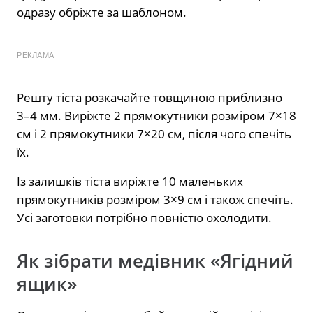
одразу обріжте за шаблоном.
РЕКЛАМА
Решту тіста розкачайте товщиною приблизно
3–4 мм. Виріжте 2 прямокутники розміром 7×18
см і 2 прямокутники 7×20 см, після чого спечіть
їх.
Із залишків тіста виріжте 10 маленьких
прямокутників розміром 3×9 см і також спечіть.
Усі заготовки потрібно повністю охолодити.
Як зібрати медівник «Ягідний
ящик»