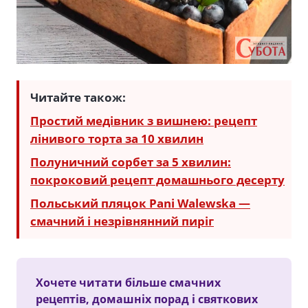
Читайте також:
Простий медівник з вишнею: рецепт
лінивого торта за 10 хвилин
Полуничний сорбет за 5 хвилин:
покроковий рецепт домашнього десерту
Польський пляцок Pani Walewska —
смачний і незрівнянний пиріг
Хочете читати більше смачних
рецептів, домашніх порад і святкових