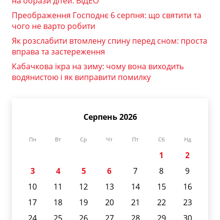
на образи дітей. ВІДЕО
Преображення Господнє 6 серпня: що святити та
чого не варто робити
Як розслабити втомлену спину перед сном: проста
вправа та застереження
Кабачкова ікра на зиму: чому вона виходить
водянистою і як виправити помилку
Серпень 2026
Пн
Вт
Ср
Чт
Пт
Сб
Нд
1
2
3
4
5
6
7
8
9
10
11
12
13
14
15
16
17
18
19
20
21
22
23
24
25
26
27
28
29
30