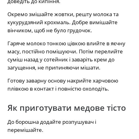
доведіть до кипіння.
Окремо змішайте жовтки, решту молока та
кукурудзяний крохмаль. Добре вимішайте
вінчиком, щоб не було грудочок.
Гаряче молоко тонкою цівкою влийте в яєчну
масу, постійно помішуючи. Потім перелийте
суміш назад у сотейник і заваріть крем до
загущення, не припиняючи мішати.
Готову заварну основу накрийте харчовою
плівкою в контакт і повністю охолодіть.
Як приготувати медове тісто
До борошна додайте розпушувач і
перемішайте.