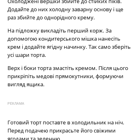
Охолоджені вершки збийте до стійких піків.
Додайте до них холодну заварну основу і ще
раз збийте до однорідного крему.
На підложку викладіть перший корж. За
допомогою кондитерського мішка нанесіть
крем і додайте ягідну начинку. Так само зберіть
усі шари торта.
Верх і боки торта змастіть кремом. Після цього
прикріпіть медові прямокутники, формуючи
вигляд ящика.
РЕКЛАМА
Готовий торт поставте в холодильник на ніч.
Перед подачею прикрасьте його свіжими
ягодами та зеленню.