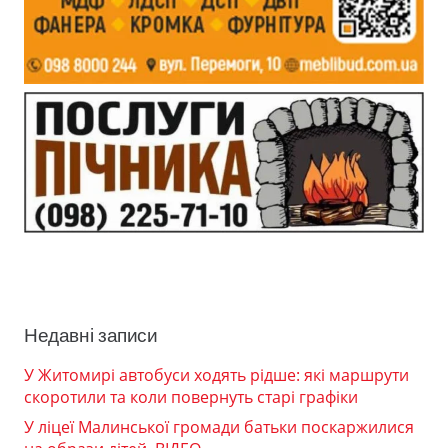
Недавні записи
У Житомирі автобуси ходять рідше: які маршрути
скоротили та коли повернуть старі графіки
У ліцеї Малинської громади батьки поскаржилися