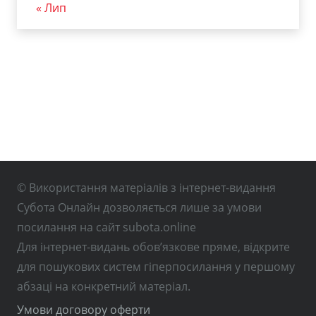
« Лип
© Використання матеріалів з інтернет-видання
Субота Онлайн дозволяється лише за умови
посилання на сайт subota.online
Для інтернет-видань обов’язкове пряме, відкрите
для пошукових систем гіперпосилання у першому
абзаці на конкретний матеріал.
Умови договору оферти