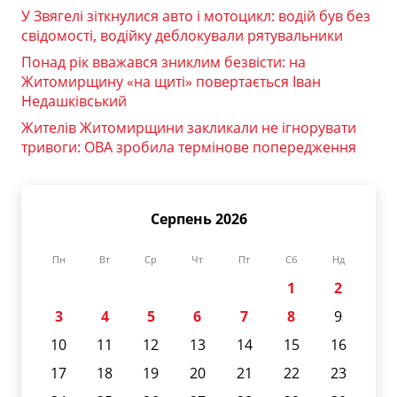
У Звягелі зіткнулися авто і мотоцикл: водій був без
свідомості, водійку деблокували рятувальники
Понад рік вважався зниклим безвісти: на
Житомирщину «на щиті» повертається Іван
Недашківський
Жителів Житомирщини закликали не ігнорувати
тривоги: ОВА зробила термінове попередження
Серпень 2026
Пн
Вт
Ср
Чт
Пт
Сб
Нд
1
2
3
4
5
6
7
8
9
10
11
12
13
14
15
16
17
18
19
20
21
22
23