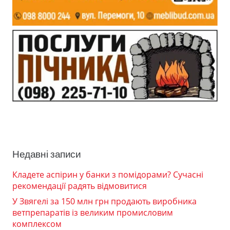
Недавні записи
Кладете аспірин у банки з помідорами? Сучасні
рекомендації радять відмовитися
У Звягелі за 150 млн грн продають виробника
ветпрепаратів із великим промисловим
комплексом