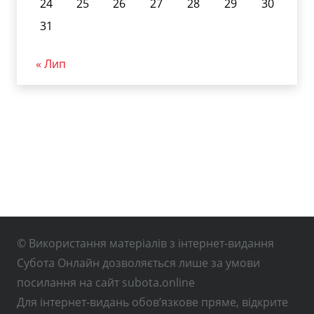
24
25
26
27
28
29
30
31
« Лип
© Використання матеріалів з інтернет-видання
Субота Онлайн дозволяється лише за умови
посилання на сайт subota.online
Для інтернет-видань обов’язкове пряме, відкрите