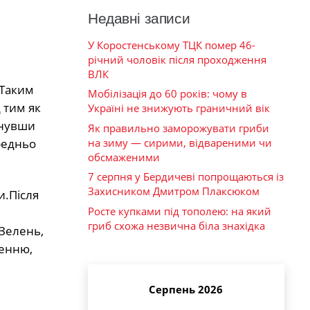
Недавні записи
У Коростенському ТЦК помер 46-
річний чоловік після проходження
ВЛК
 Таким
Мобілізація до 60 років: чому в
 тим як
Україні не знижують граничний вік
кнувши
Як правильно заморожувати гриби
редньо
на зиму — сирими, відвареними чи
обсмаженими
7 серпня у Бердичеві попрощаються із
Захисником Дмитром Плаксюком
и.Після
Росте купками під тополею: на який
гриб схожа незвична біла знахідка
Зелень,
ленню,
Серпень 2026