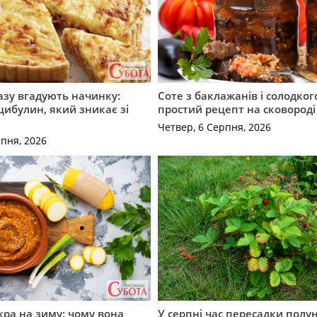
разу вгадують начинку:
Соте з баклажанів і солодког
 цибулин, який зникає зі
простий рецепт на сковороді
Четвер, 6 Серпня, 2026
рпня, 2026
кра на зиму: чому вона
У серпні час пересадки полун