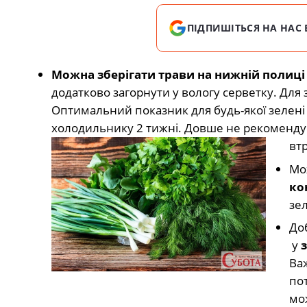
ПІДПИШІТЬСЯ НА НАС 
Можна зберігати трави на нижній полиц
додатково загорнути у вологу серветку. Для
Оптимальний показник для будь-якої зелені 
холодильнику 2 тижні. Довше не рекомендує
втр
Мо
ко
зе
Доб
у
Ва
по
мо