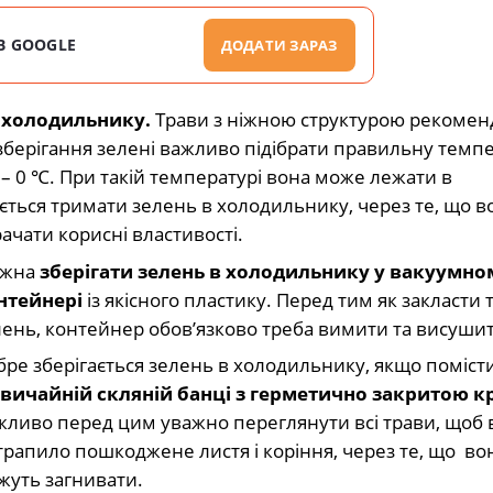
В GOOGLE
ДОДАТИ ЗАРАЗ
і холодильнику.
Трави з ніжною структурою рекомен
 зберігання зелені важливо підібрати правильну темп
– 0 ℃. При такій температурі вона може лежати в
ться тримати зелень в холодильнику, через те, що в
ачати корисні властивості.
жна
зберігати зелень в холодильнику у вакуумно
нтейнері
із якісного пластику. Перед тим як закласти 
лень, контейнер обов’язково треба вимити та висуши
ре зберігається зелень в холодильнику, якщо помісти
звичайній скляній банці з герметично закритою 
жливо перед цим уважно переглянути всі трави, щоб 
трапило пошкоджене листя і коріння, через те, що во
жуть загнивати.