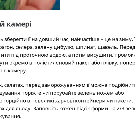
ій камері
 зберегти її на довший час, найчастіше – це на зиму.
трагон, селера, зелену цибулю, шпинат, щавель. Перед
омити під проточною водою, а потім висушити, промо
ти окремо в поліетиленовий пакет або плівку, попе
ю в камеру.
, салатах, перед заморожуванням її можна подрібнит
шування поріжте чи порубайте зелень ножем або
орційно в невеликі харчові контейнери чи пакети. 
х для льоду. Заповніть кожен відсік форми на 2/3 зе
ожування.