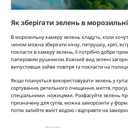
Як зберігати зелень в морозильн
В морозильну камеру зелень кладуть, коли хочуть
чином можна зберігати кінзу, петрушку, кріп, ес
покласти в камеру зелень, її потрібно добре пр
паперовим рушником.Кожний вид зелені загорну
випустивши зайве повітря та покласти на полиц
Якщо планується використовувати зелень у супах
сортування, ретельного очищення, миття, просу
спеціальними ножицями. Розфасуйте зелень проп
призначену для супів, можна заморозити у форма
потім залийте вміст водою і відправте на замор
РЕКЛАМА