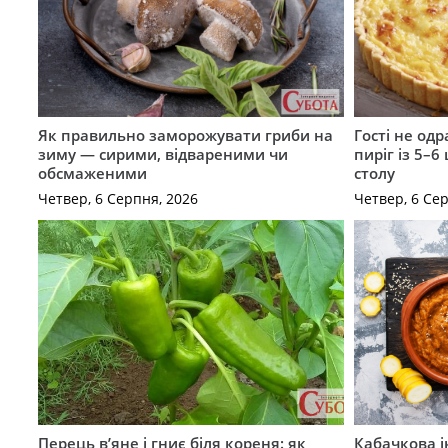
Як правильно заморожувати гриби на
Гості не од
зиму — сирими, відвареними чи
пиріг із 5–6
обсмаженими
столу
Четвер, 6 Серпня, 2026
Четвер, 6 Се
Перець в’яне і гниє біля кореня: як
Кабачкова і