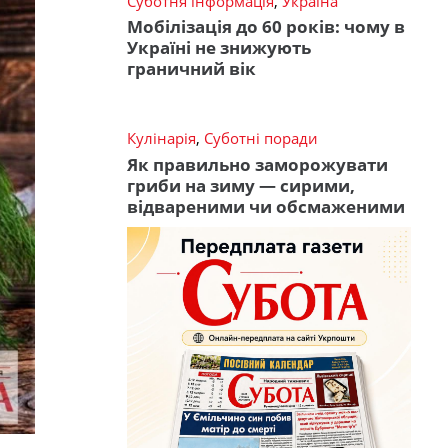
Суботня інформація
,
Україна
Мобілізація до 60 років: чому в
Україні не знижують
граничний вік
Кулінарія
,
Суботні поради
Як правильно заморожувати
гриби на зиму — сирими,
відвареними чи обсмаженими