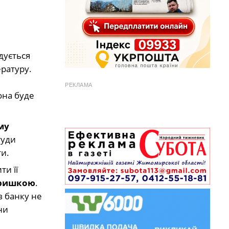
дується
ературу.
РЕКЛАМА
она буде
му
туди
ти.
ти її
кришкою
.
в банку не
ни