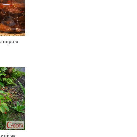
о перцю:
иці: як