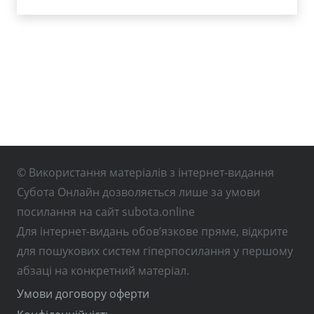
© Використання матеріалів з інтернет-видання
Субота Онлайн дозволяється лише за умови
посилання на сайт subota.online
Для інтернет-видань обов’язкове пряме, відкрите
для пошукових систем гіперпосилання у першому
абзаці на конкретний матеріал.
Умови договору оферти