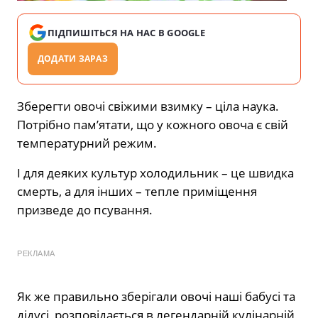
ПІДПИШІТЬСЯ НА НАС В GOOGLE
ДОДАТИ ЗАРАЗ
Зберегти овочі свіжими взимку – ціла наука.
Потрібно пам’ятати, що у кожного овоча є свій
температурний режим.
І для деяких культур холодильник – це швидка
смерть, а для інших – тепле приміщення
призведе до псування.
РЕКЛАМА
Як же правильно зберігали овочі наші бабусі та
дідусі, розповідається в легендарній кулінарній