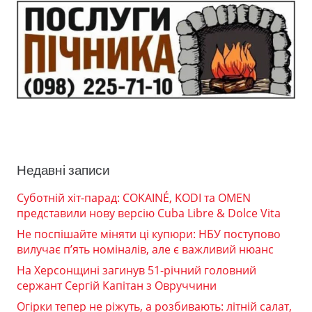
Недавні записи
Суботній хіт-парад: COKAINÉ, KODI та OMEN
представили нову версію Cuba Libre & Dolce Vita
Не поспішайте міняти ці купюри: НБУ поступово
вилучає п’ять номіналів, але є важливий нюанс
На Херсонщині загинув 51-річний головний
сержант Сергій Капітан з Овруччини
Огірки тепер не ріжуть, а розбивають: літній салат,