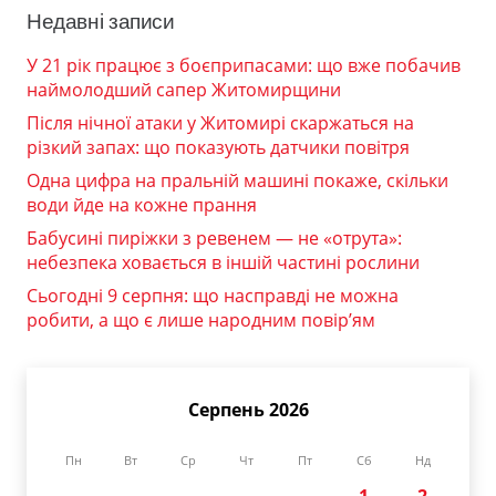
Недавні записи
У 21 рік працює з боєприпасами: що вже побачив
наймолодший сапер Житомирщини
Після нічної атаки у Житомирі скаржаться на
різкий запах: що показують датчики повітря
Одна цифра на пральній машині покаже, скільки
води йде на кожне прання
Бабусині пиріжки з ревенем — не «отрута»:
небезпека ховається в іншій частині рослини
Сьогодні 9 серпня: що насправді не можна
робити, а що є лише народним повір’ям
Серпень 2026
Пн
Вт
Ср
Чт
Пт
Сб
Нд