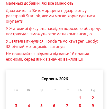
маленькі добавки, які все змінюють
Двох жителів Житомирщини підозрюють у
реєстрації Starlink, якими могли користуватися
окупанти
У Житомирі фіксують наслідки ворожого обстрілу:
постраждалі зможуть отримати компенсацію
У Звягелі зіткнулися Honda та Volkswagen Caddy:
32-річний мотоцикліст загинув
Не починайте з відмови від кави: 16 правил
економії, серед яких є значно важливіші
Серпень 2026
Пн
Вт
Ср
Чт
Пт
Сб
Нд
1
2
3
4
5
6
7
8
9