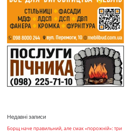
Недавні записи
Борщ наче правильний, але смак «порожній»: три