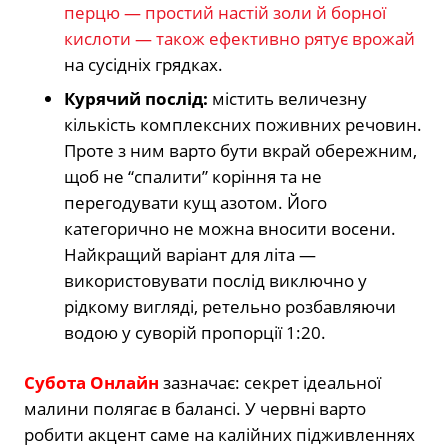
перцю — простий настій золи й борної
кислоти — також ефективно рятує врожай
на сусідніх грядках.
Курячий послід:
містить величезну
кількість комплексних поживних речовин.
Проте з ним варто бути вкрай обережним,
щоб не “спалити” коріння та не
перегодувати кущ азотом. Його
категорично не можна вносити восени.
Найкращий варіант для літа —
використовувати послід виключно у
рідкому вигляді, ретельно розбавляючи
водою у суворій пропорції 1:20.
Субота Онлайн
зазначає: секрет ідеальної
малини полягає в балансі. У червні варто
робити акцент саме на калійних підживленнях