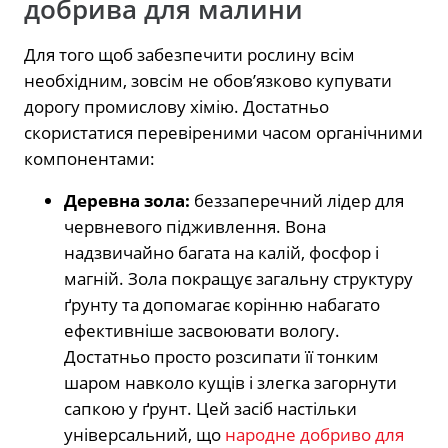
добрива для малини
Для того щоб забезпечити рослину всім
необхідним, зовсім не обов’язково купувати
дорогу промислову хімію. Достатньо
скористатися перевіреними часом органічними
компонентами:
Деревна зола:
беззаперечний лідер для
червневого підживлення. Вона
надзвичайно багата на калій, фосфор і
магній. Зола покращує загальну структуру
ґрунту та допомагає корінню набагато
ефективніше засвоювати вологу.
Достатньо просто розсипати її тонким
шаром навколо кущів і злегка загорнути
сапкою у ґрунт. Цей засіб настільки
універсальний, що
народне добриво для