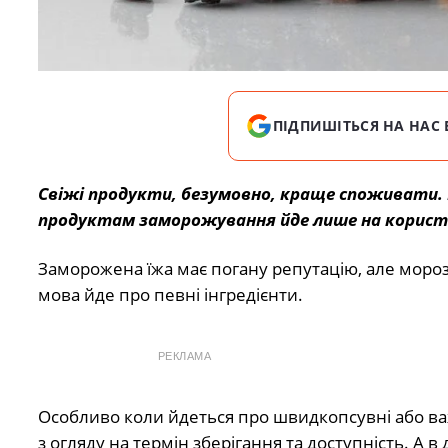
ПІДПИШІТЬСЯ НА НАС 
Свіжі продукти, безумовно, краще споживати. П
продуктам заморожування йде лише на корист
Заморожена їжа має погану репутацію, але мор
мова йде про певні інгредієнти.
РЕКЛАМА
Особливо коли йдеться про швидкопсувні або ва
з огляду на термін зберігання та доступність. А в