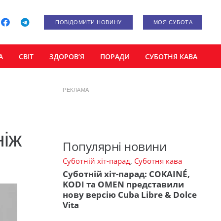
ПОВІДОМИТИ НОВИНУ
МОЯ СУБОТА
А
СВІТ
ЗДОРОВ’Я
ПОРАДИ
СУБОТНЯ КАВА
РЕКЛАМА
ніж
Популярні новини
Суботній хіт-парад
,
Суботня кава
Суботній хіт-парад: COKAINÉ,
KODI та OMEN представили
нову версію Cuba Libre & Dolce
Vita