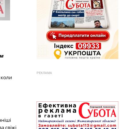
им
РЕКЛАМА
 коли
чніші
а свіжі