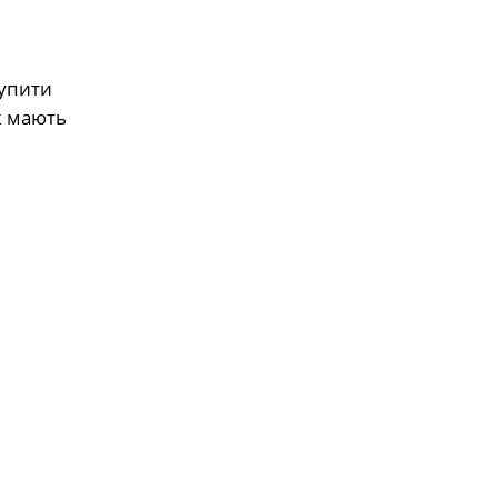
купити
ж мають