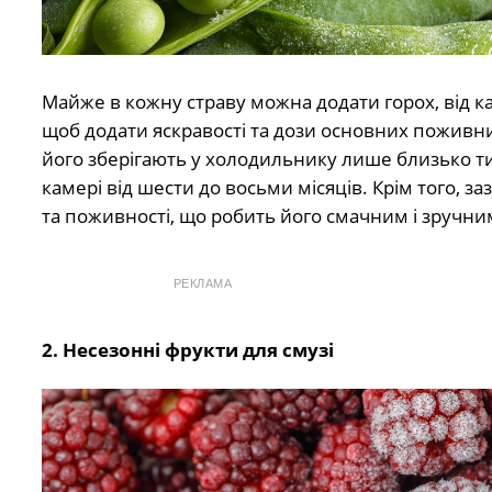
Майже в кожну страву можна додати горох, від кар
щоб додати яскравості та дози основних поживни
його зберігають у холодильнику лише близько т
камері від шести до восьми місяців. Крім того, з
та поживності, що робить його смачним і зручни
РЕКЛАМА
2. Несезонні фрукти для смузі