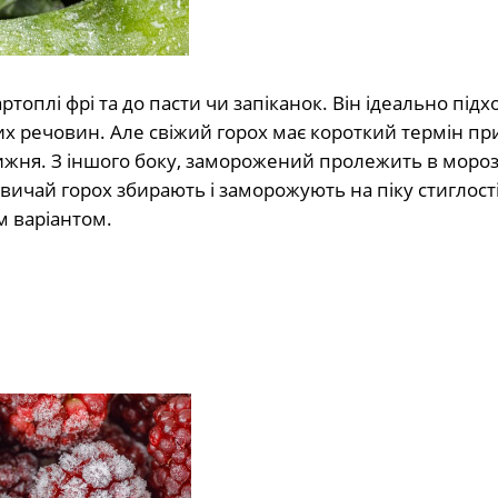
топлі фрі та до пасти чи запіканок. Він ідеально підх
х речовин. Але свіжий горох має короткий термін при
ижня. З іншого боку, заморожений пролежить в моро
азвичай горох збирають і заморожують на піку стиглост
м варіантом.