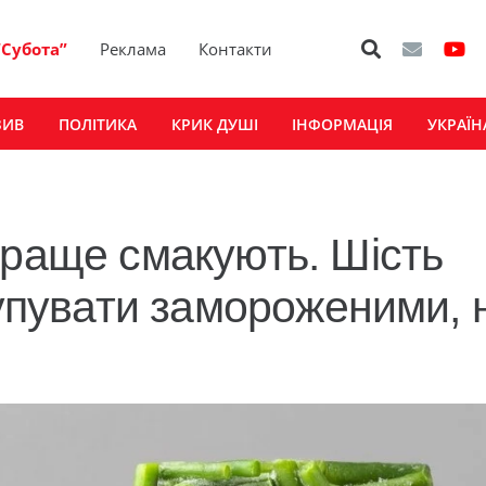
“Субота”
Реклама
Контакти
ЗИВ
ПОЛІТИКА
КРИК ДУШІ
ІНФОРМАЦІЯ
УКРАЇН
краще смакують. Шість
купувати замороженими, 