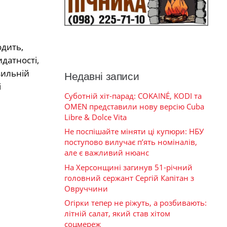
одить,
датності,
зильній
Недавні записи
і
Суботній хіт-парад: COKAINÉ, KODI та
OMEN представили нову версію Cuba
Libre & Dolce Vita
Не поспішайте міняти ці купюри: НБУ
поступово вилучає п’ять номіналів,
але є важливий нюанс
На Херсонщині загинув 51-річний
головний сержант Сергій Капітан з
Овруччини
Огірки тепер не ріжуть, а розбивають:
літній салат, який став хітом
соцмереж