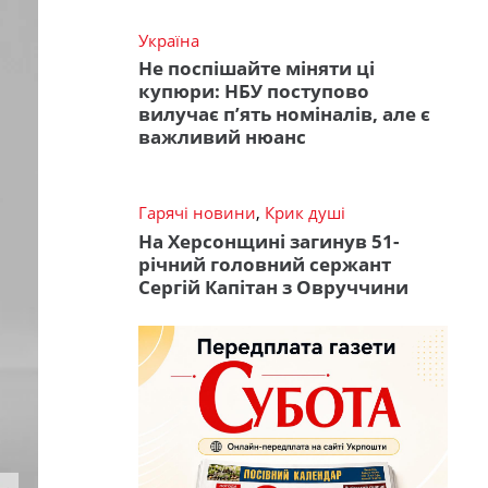
Україна
Не поспішайте міняти ці
купюри: НБУ поступово
вилучає п’ять номіналів, але є
важливий нюанс
Гарячі новини
,
Крик душі
На Херсонщині загинув 51-
річний головний сержант
Сергій Капітан з Овруччини