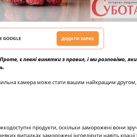
В GOOGLE
ДОДАТИ ЗАРАЗ
роте, є певні винятки з правил, і ми розповімо, як
ь.
озильна камера може стати вашим найкращим другом,
жкодоступні продукти, оскільки заморожені вони зру
 деяких випадках заморожені інгредієнти навіть кращі з