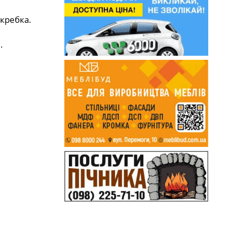
кребка.
.