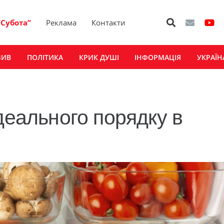
“Субота”
Реклама
Контакти
ЗИВ
ПОЛІТИКА
КРИК ДУШІ
ІНФОРМАЦІЯ
УКРАЇН
деального порядку в