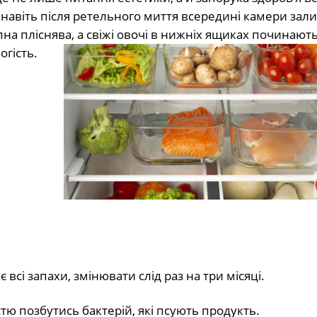
 навіть після ретельного миття всередині камери зал
пна пліснява, а свіжі овочі в нижніх ящиках починают
огість.
всі запахи, змінювати слід раз на три місяці.
тю позбутись бактерій, які псують продукть.