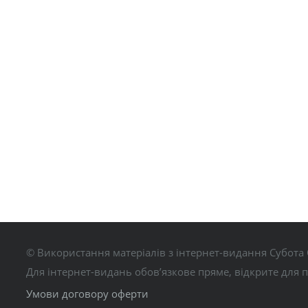
© Використання матеріалів з інтернет-видання Субота 
Для інтернет-видань обов’язкове пряме, відкрите для 
Умови договору оферти