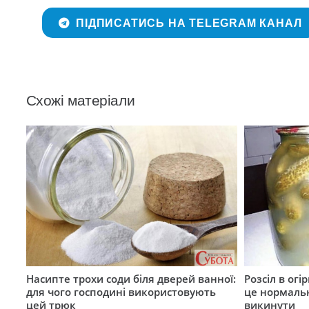
ПІДПИСАТИСЬ НА TELEGRAM КАНАЛ
Схожі матеріали
Насипте трохи соди біля дверей ванної:
Розсіл в ог
для чого господині використовують
це нормальн
цей трюк
викинути