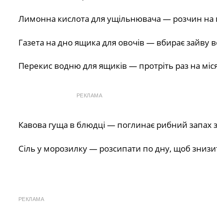
Лимонна кислота для ущільнювача — розчин на га
Газета на дно ящика для овочів — вбирає зайву в
Перекис водню для ящиків — протріть раз на міся
РЕКЛАМА
Кавова гуща в блюдці — поглинає рибний запах з
Сіль у морозилку — розсипати по дну, щоб знизи
РЕКЛАМА