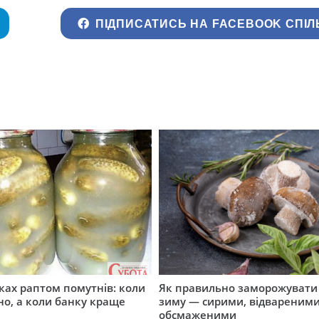
ПІДПИСАТИСЬ НА FACEBOOK СПІЛ
ірках раптом помутнів: коли
Як правильно заморожувати
о, а коли банку краще
зиму — сирими, відвареними
обсмаженими