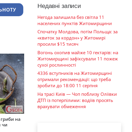
Недавні записи
ЬНОТУ
Негода залишила без світла 11
населених пунктів Житомирщини
Спочатку Молдова, потім Польща: за
«квиток за кордон» у Житомирі
просили $15 тисяч
Вогонь охопив майже 10 гектарів: на
Житомирщині зафіксували 11 пожеж
сухої рослинності
4336 вступників на Житомирщині
отримали рекомендації: що треба
зробити до 18:00 11 серпня
На трасі Київ — Чоп поблизу Оліївки
ДТП із потерпілими: водіїв просять
врахувати обмеження
 гриби на
 чи