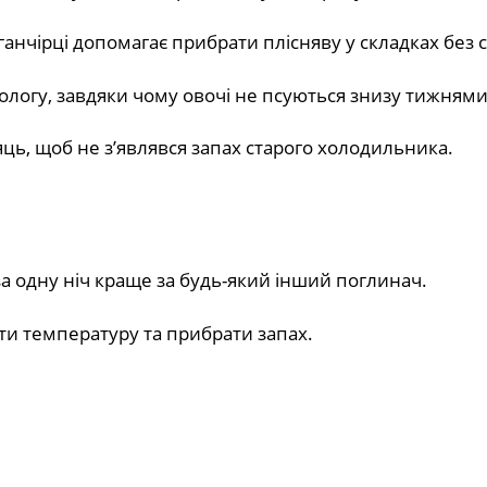
нчірці допомагає прибрати плісняву у складках без с
ологу, завдяки чому овочі не псуються знизу тижнями
ць, щоб не з’являвся запах старого холодильника.
а одну ніч краще за будь-який інший поглинач.
ти температуру та прибрати запах.