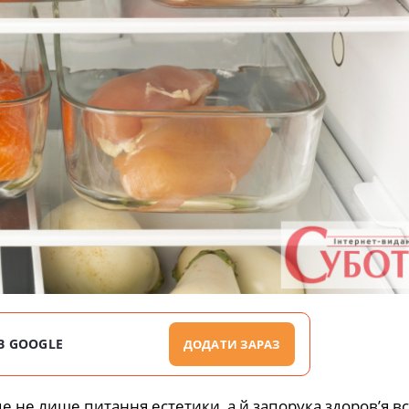
В GOOGLE
ДОДАТИ ЗАРАЗ
 не лише питання естетики, а й запорука здоров’я всі