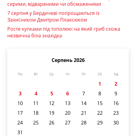
сирими, відвареними чи обсмаженими
7 серпня у Бердичеві попрощаються із
Захисником Дмитром Плаксюком
Росте купками під тополею: на який гриб схожа
незвична біла знахідка
Серпень 2026
Пн
Вт
Ср
Чт
Пт
Сб
Нд
1
2
3
4
5
6
7
8
9
10
11
12
13
14
15
16
17
18
19
20
21
22
23
24
25
26
27
28
29
30
31