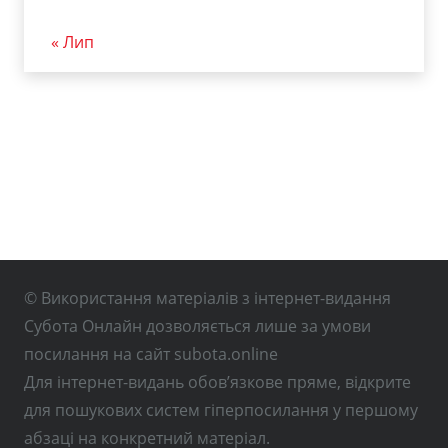
« Лип
© Використання матеріалів з інтернет-видання
Субота Онлайн дозволяється лише за умови
посилання на сайт subota.online
Для інтернет-видань обов’язкове пряме, відкрите
для пошукових систем гіперпосилання у першому
абзаці на конкретний матеріал.