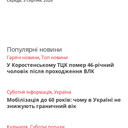
Середа, 5 Серпня, 2026
Популярні новини
Гарячі новини
,
Топ новини
У Коростенському ТЦК помер 46-річний
чоловік після проходження ВЛК
Суботня інформація
,
Україна
Мобілізація до 60 років: чому в Україні не
знижують граничний вік
Кулінарія
,
Суботні поради