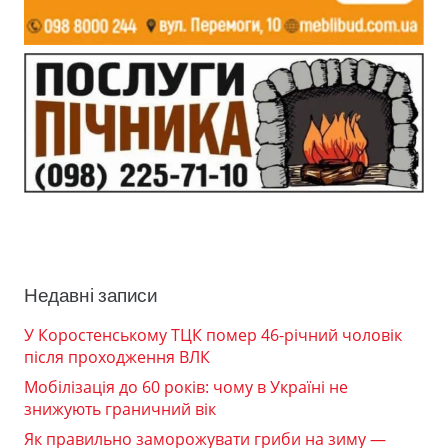
Недавні записи
У Коростенському ТЦК помер 46-річний чоловік
після проходження ВЛК
Мобілізація до 60 років: чому в Україні не
знижують граничний вік
Як правильно заморожувати гриби на зиму —