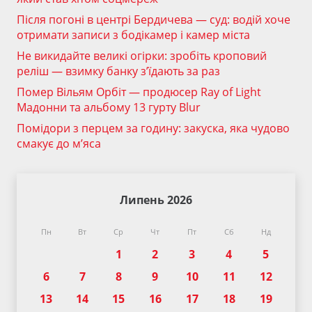
Після погоні в центрі Бердичева — суд: водій хоче
отримати записи з бодікамер і камер міста
Не викидайте великі огірки: зробіть кроповий
реліш — взимку банку з’їдають за раз
Помер Вільям Орбіт — продюсер Ray of Light
Мадонни та альбому 13 гурту Blur
Помідори з перцем за годину: закуска, яка чудово
смакує до м’яса
Липень 2026
Пн
Вт
Ср
Чт
Пт
Сб
Нд
1
2
3
4
5
6
7
8
9
10
11
12
13
14
15
16
17
18
19