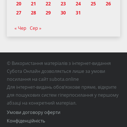
20
21
22
23
24
25
26
27
28
29
30
31
« Чер
Сер »
© Використання матеріалів з інтернет-видання
Субота Онлайн дозволяється лише за умови
посилання на сайт subota.online
Для інтернет-видань обов’язкове пряме, відкрите
для пошукових систем гіперпосилання у першому
абзаці на конкретний матеріал.
Умови договору оферти
Конфіденційність