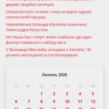
дерево: водійка загинула
Огірки ростуть гачком: чому не варто одразу
сипати калій під кущі
Черняхівська громада втратила захисника
Олександра Капустіна
Не тільки їжа і спорт: вчені знайшли ще один
фактор повільного набору ваги
У Житомирі Mercedes зіткнувся з Yamaha: 18-
річного мотоцикліста госпіталізували
Липень 2026
Пн
Вт
Ср
Чт
Пт
Сб
Нд
1
2
3
4
5
6
7
8
9
10
11
12