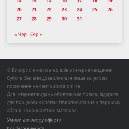
13
14
15
16
17
18
19
20
21
22
23
24
25
26
27
28
29
30
31
« Чер
Сер »
© Використання матеріалів з інтернет-видання
Субота Онлайн дозволяється лише за умови
посилання на сайт subota.online
Для інтернет-видань обов’язкове пряме, відкрите
для пошукових систем гіперпосилання у першому
абзаці на конкретний матеріал.
Умови договору оферти
Конфіденційність